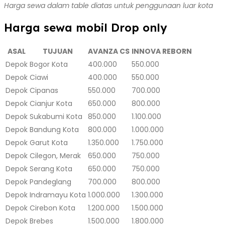
Harga sewa dalam table diatas untuk penggunaan luar kota
Harga sewa mobil Drop only
ASAL
TUJUAN
AVANZA CS
INNOVA REBORN
Depok
Bogor Kota
400.000
550.000
Depok
Ciawi
400.000
550.000
Depok
Cipanas
550.000
700.000
Depok
Cianjur Kota
650.000
800.000
Depok
Sukabumi Kota
850.000
1.100.000
Depok
Bandung Kota
800.000
1.000.000
Depok
Garut Kota
1.350.000
1.750.000
Depok
Cilegon, Merak
650.000
750.000
Depok
Serang Kota
650.000
750.000
Depok
Pandeglang
700.000
800.000
Depok
Indramayu Kota
1.000.000
1.300.000
Depok
Cirebon Kota
1.200.000
1.500.000
Depok
Brebes
1.500.000
1.800.000