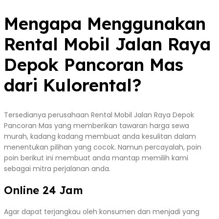
Mengapa Menggunakan
Rental Mobil Jalan Raya
Depok Pancoran Mas
dari Kulorental?
Tersedianya perusahaan Rental Mobil Jalan Raya Depok
Pancoran Mas yang memberikan tawaran harga sewa
murah, kadang kadang membuat anda kesulitan dalam
menentukan pilihan yang cocok. Namun percayalah, poin
poin berikut ini membuat anda mantap memilih kami
sebagai mitra perjalanan anda.
Online 24 Jam
Agar dapat terjangkau oleh konsumen dan menjadi yang