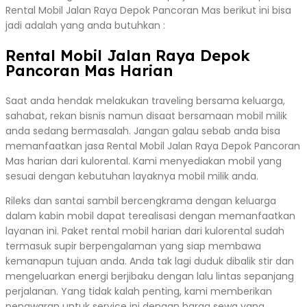
Rental Mobil Jalan Raya Depok Pancoran Mas berikut ini bisa
jadi adalah yang anda butuhkan :
Rental Mobil Jalan Raya Depok
Pancoran Mas Harian
Saat anda hendak melakukan traveling bersama keluarga,
sahabat, rekan bisnis namun disaat bersamaan mobil milik
anda sedang bermasalah. Jangan galau sebab anda bisa
memanfaatkan jasa Rental Mobil Jalan Raya Depok Pancoran
Mas harian dari kulorental. Kami menyediakan mobil yang
sesuai dengan kebutuhan layaknya mobil milik anda.
Rileks dan santai sambil bercengkrama dengan keluarga
dalam kabin mobil dapat terealisasi dengan memanfaatkan
layanan ini. Paket rental mobil harian dari kulorental sudah
termasuk supir berpengalaman yang siap membawa
kemanapun tujuan anda. Anda tak lagi duduk dibalik stir dan
mengeluarkan energi berjibaku dengan lalu lintas sepanjang
perjalanan. Yang tidak kalah penting, kami memberikan
penawaran untuk service ini dengan harga sewa yang