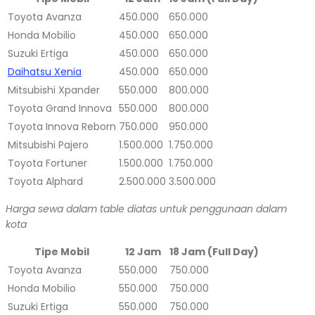
Toyota Avanza
450.000
650.000
Honda Mobilio
450.000
650.000
Suzuki Ertiga
450.000
650.000
Daihatsu Xenia
450.000
650.000
Mitsubishi Xpander
550.000
800.000
Toyota Grand Innova
550.000
800.000
Toyota Innova Reborn
750.000
950.000
Mitsubishi Pajero
1.500.000
1.750.000
Toyota Fortuner
1.500.000
1.750.000
Toyota Alphard
2.500.000
3.500.000
Harga sewa dalam table diatas untuk penggunaan dalam
kota
Tipe Mobil
12 Jam
18 Jam (Full Day)
Toyota Avanza
550.000
750.000
Honda Mobilio
550.000
750.000
Suzuki Ertiga
550.000
750.000