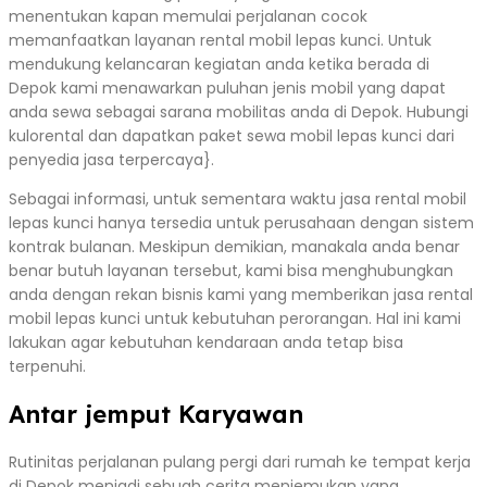
menentukan kapan memulai perjalanan cocok
memanfaatkan layanan rental mobil lepas kunci. Untuk
mendukung kelancaran kegiatan anda ketika berada di
Depok kami menawarkan puluhan jenis mobil yang dapat
anda sewa sebagai sarana mobilitas anda di Depok. Hubungi
kulorental dan dapatkan paket sewa mobil lepas kunci dari
penyedia jasa terpercaya}.
Sebagai informasi, untuk sementara waktu jasa rental mobil
lepas kunci hanya tersedia untuk perusahaan dengan sistem
kontrak bulanan. Meskipun demikian, manakala anda benar
benar butuh layanan tersebut, kami bisa menghubungkan
anda dengan rekan bisnis kami yang memberikan jasa rental
mobil lepas kunci untuk kebutuhan perorangan. Hal ini kami
lakukan agar kebutuhan kendaraan anda tetap bisa
terpenuhi.
Antar jemput Karyawan
Rutinitas perjalanan pulang pergi dari rumah ke tempat kerja
di Depok menjadi sebuah cerita menjemukan yang