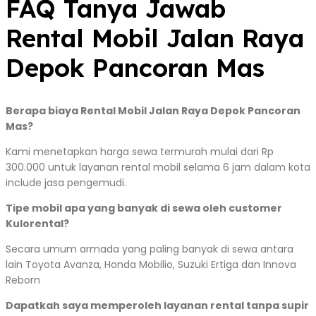
FAQ Tanya Jawab
Rental Mobil Jalan Raya
Depok Pancoran Mas
Berapa biaya Rental Mobil Jalan Raya Depok Pancoran
Mas?
Kami menetapkan harga sewa termurah mulai dari Rp
300.000 untuk layanan rental mobil selama 6 jam dalam kota
include jasa pengemudi.
Tipe mobil apa yang banyak di sewa oleh customer
Kulorental?
Secara umum armada yang paling banyak di sewa antara
lain Toyota Avanza, Honda Mobilio, Suzuki Ertiga dan Innova
Reborn
Dapatkah saya memperoleh layanan rental tanpa supir