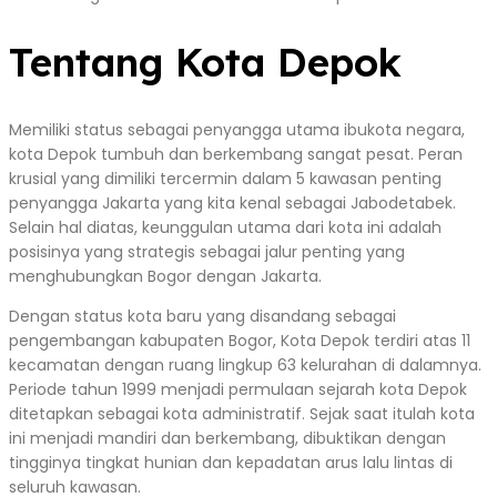
Tentang Kota Depok
Memiliki status sebagai penyangga utama ibukota negara,
kota Depok tumbuh dan berkembang sangat pesat. Peran
krusial yang dimiliki tercermin dalam 5 kawasan penting
penyangga Jakarta yang kita kenal sebagai Jabodetabek.
Selain hal diatas, keunggulan utama dari kota ini adalah
posisinya yang strategis sebagai jalur penting yang
menghubungkan Bogor dengan Jakarta.
Dengan status kota baru yang disandang sebagai
pengembangan kabupaten Bogor, Kota Depok terdiri atas 11
kecamatan dengan ruang lingkup 63 kelurahan di dalamnya.
Periode tahun 1999 menjadi permulaan sejarah kota Depok
ditetapkan sebagai kota administratif. Sejak saat itulah kota
ini menjadi mandiri dan berkembang, dibuktikan dengan
tingginya tingkat hunian dan kepadatan arus lalu lintas di
seluruh kawasan.