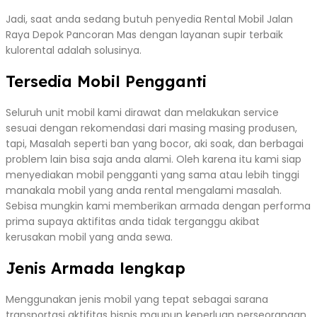
Jadi, saat anda sedang butuh penyedia Rental Mobil Jalan
Raya Depok Pancoran Mas dengan layanan supir terbaik
kulorental adalah solusinya.
Tersedia Mobil Pengganti
Seluruh unit mobil kami dirawat dan melakukan service
sesuai dengan rekomendasi dari masing masing produsen,
tapi, Masalah seperti ban yang bocor, aki soak, dan berbagai
problem lain bisa saja anda alami. Oleh karena itu kami siap
menyediakan mobil pengganti yang sama atau lebih tinggi
manakala mobil yang anda rental mengalami masalah.
Sebisa mungkin kami memberikan armada dengan performa
prima supaya aktifitas anda tidak terganggu akibat
kerusakan mobil yang anda sewa.
Jenis Armada lengkap
Menggunakan jenis mobil yang tepat sebagai sarana
transportasi aktifitas bisnis maupun keperluan perseorangan