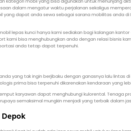
 kategori mobil yang bisa digunakan untuk menunjang aktifit
uasaan dalam mengatur waktu perjalanan sekaligus memperole
 yang dapat anda sewa sebagai sarana mobilitas anda di D
mobil lepas kunci hanya kami sediakan bagi kalangan kantor
ort kami bisa menghubungkan anda dengan relasi bisnis ka
portasi anda tetap dapat terpenuhi.
 yang tak ingin berjibaku dengan ganasnya lalu lintas di D
ogis prima bisa terpenuhi dikarenakan kendaraan yang lebih 
 jemput karyawan dapat menghubungi kulorental. Tenaga p
rupaya semaksimal mungkin menjadi yang terbaik dalam jas
i Depok