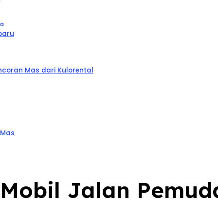
ta
baru
coran Mas dari Kulorental
 Mas
l Mobil Jalan Pemu