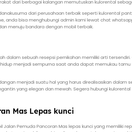
kat dari berbagai kalangan memutuskan kulorental sebagai
anakusuma dari perusahaan terbaik seperti kulorental pan
hone, anda bisa menghubungi admin kami lewat chat whatsa
dan menuju bandara dengan mobil terbaik.
dalam sebuah resepsi pernikahan memiliki arti tersendiri. 
ur hidup menjadi sempurna saat anda dapat memukau tamu
gan menjadi suatu hal yang harus direalisasikan dalam seb
gantin yang elegan dan mewah. Segera hubungi kulorental 
ran Mas Lepas kunci
bil Jalan Pemuda Pancoran Mas lepas kunci yang memiliki re