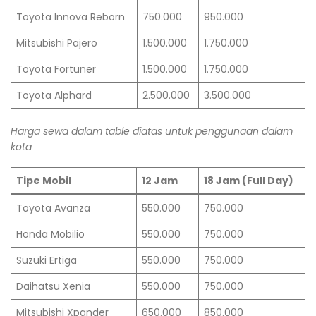
Toyota Innova Reborn
750.000
950.000
Mitsubishi Pajero
1.500.000
1.750.000
Toyota Fortuner
1.500.000
1.750.000
Toyota Alphard
2.500.000
3.500.000
Harga sewa dalam table diatas untuk penggunaan dalam
kota
Tipe Mobil
12 Jam
18 Jam (Full Day)
Toyota Avanza
550.000
750.000
Honda Mobilio
550.000
750.000
Suzuki Ertiga
550.000
750.000
Daihatsu Xenia
550.000
750.000
Mitsubishi Xpander
650.000
850.000