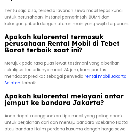
Tentu saja bisa, tersedia layanan sewa mobil lepas kunci
untuk perusahaan, instansi pemerintah, BUMN dan
kalangan pribadi dengan aturan main yang wajib terpenuhi.
Apakah kulorental termasuk
perusahaan Rental Mobil di Tebet
Barat terbaik saat ini?
Merujuk pada rasa puas lewat testimoni yang diberikan
sekaligus tersedianya mobil 24 jam, kami pantas
mendapat predikat sebagai penyedia
rental mobil Jakarta
Selatan
terbaik.
Apakah kulorental melayani antar
jemput ke bandara Jakarta?
Anda dapat menggunakan tipe mobil yang paling cocok
untuk perjalanan dari dan menuju bandara Soekarno Hatta
atau bandara Halim perdana kusuma dengah harga sewa