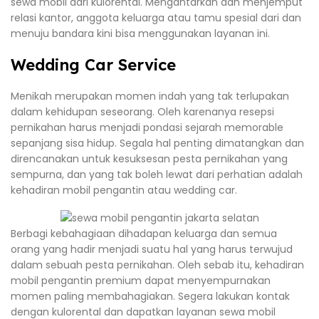
sewa mobil dari kulorental. Mengantarkan dan menjemput
relasi kantor, anggota keluarga atau tamu spesial dari dan
menuju bandara kini bisa menggunakan layanan ini.
Wedding Car Service
Menikah merupakan momen indah yang tak terlupakan
dalam kehidupan seseorang. Oleh karenanya resepsi
pernikahan harus menjadi pondasi sejarah memorable
sepanjang sisa hidup. Segala hal penting dimatangkan dan
direncanakan untuk kesuksesan pesta pernikahan yang
sempurna, dan yang tak boleh lewat dari perhatian adalah
kehadiran mobil pengantin atau wedding car.
Berbagi kebahagiaan dihadapan keluarga dan semua
orang yang hadir menjadi suatu hal yang harus terwujud
dalam sebuah pesta pernikahan. Oleh sebab itu, kehadiran
mobil pengantin premium dapat menyempurnakan
momen paling membahagiakan. Segera lakukan kontak
dengan kulorental dan dapatkan layanan sewa mobil