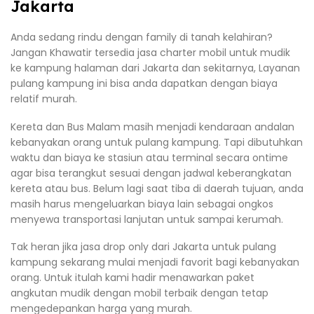
Jakarta
Anda sedang rindu dengan family di tanah kelahiran?
Jangan Khawatir tersedia jasa charter mobil untuk mudik
ke kampung halaman dari Jakarta dan sekitarnya, Layanan
pulang kampung ini bisa anda dapatkan dengan biaya
relatif murah.
Kereta dan Bus Malam masih menjadi kendaraan andalan
kebanyakan orang untuk pulang kampung. Tapi dibutuhkan
waktu dan biaya ke stasiun atau terminal secara ontime
agar bisa terangkut sesuai dengan jadwal keberangkatan
kereta atau bus. Belum lagi saat tiba di daerah tujuan, anda
masih harus mengeluarkan biaya lain sebagai ongkos
menyewa transportasi lanjutan untuk sampai kerumah.
Tak heran jika jasa drop only dari Jakarta untuk pulang
kampung sekarang mulai menjadi favorit bagi kebanyakan
orang. Untuk itulah kami hadir menawarkan paket
angkutan mudik dengan mobil terbaik dengan tetap
mengedepankan harga yang murah.