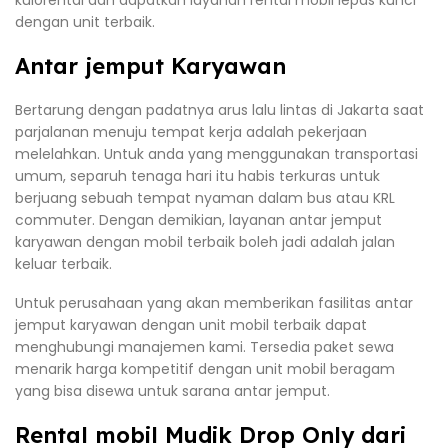
dengan unit terbaik.
Antar jemput Karyawan
Bertarung dengan padatnya arus lalu lintas di Jakarta saat
parjalanan menuju tempat kerja adalah pekerjaan
melelahkan. Untuk anda yang menggunakan transportasi
umum, separuh tenaga hari itu habis terkuras untuk
berjuang sebuah tempat nyaman dalam bus atau KRL
commuter. Dengan demikian, layanan antar jemput
karyawan dengan mobil terbaik boleh jadi adalah jalan
keluar terbaik.
Untuk perusahaan yang akan memberikan fasilitas antar
jemput karyawan dengan unit mobil terbaik dapat
menghubungi manajemen kami. Tersedia paket sewa
menarik harga kompetitif dengan unit mobil beragam
yang bisa disewa untuk sarana antar jemput.
Rental mobil Mudik Drop Only dari