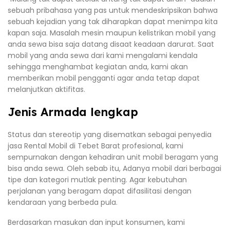
sebuah pribahasa yang pas untuk mendeskripsikan bahwa
sebuah kejadian yang tak diharapkan dapat menimpa kita
kapan saja. Masalah mesin maupun kelistrikan mobil yang
anda sewa bisa saja datang disaat keadaan darurat. Saat
mobil yang anda sewa dari kami mengalami kendala
sehingga menghambat kegiatan anda, kami akan
memberikan mobil pengganti agar anda tetap dapat
melanjutkan aktifitas.
Jenis Armada lengkap
Status dan stereotip yang disematkan sebagai penyedia
jasa Rental Mobil di Tebet Barat profesional, kami
sempurnakan dengan kehadiran unit mobil beragam yang
bisa anda sewa. Oleh sebab itu, Adanya mobil dari berbagai
tipe dan kategori mutlak penting. Agar kebutuhan
perjalanan yang beragam dapat difasilitasi dengan
kendaraan yang berbeda pula.
Berdasarkan masukan dan input konsumen, kami