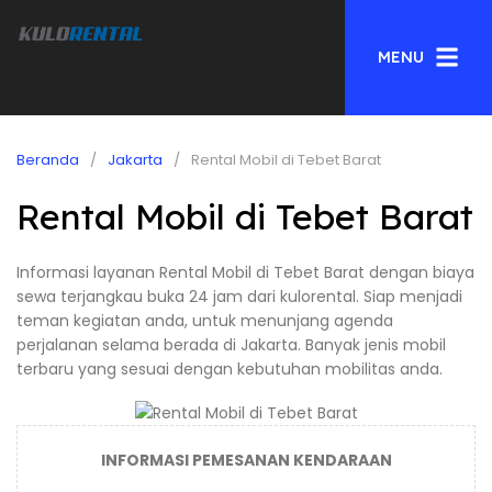
MENU
Beranda
Jakarta
Rental Mobil di Tebet Barat
Rental Mobil di Tebet Barat
Informasi layanan Rental Mobil di Tebet Barat dengan biaya
sewa terjangkau buka 24 jam dari kulorental. Siap menjadi
teman kegiatan anda, untuk menunjang agenda
perjalanan selama berada di Jakarta. Banyak jenis mobil
terbaru yang sesuai dengan kebutuhan mobilitas anda.
INFORMASI PEMESANAN KENDARAAN