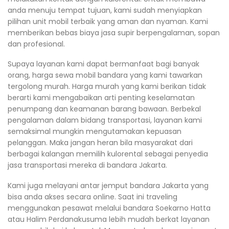
anda menuju tempat tujuan, kami sudah menyiapkan
pilihan unit mobil terbaik yang aman dan nyaman. Kami
memberikan bebas biaya jasa supir berpengalaman, sopan
dan profesional.
Supaya layanan kami dapat bermanfaat bagi banyak
orang, harga sewa mobil bandara yang kami tawarkan
tergolong murah. Harga murah yang kami berikan tidak
berarti kami mengabaikan arti penting keselamatan
penumpang dan keamanan barang bawaan. Berbekal
pengalaman dalam bidang transportasi, layanan kami
semaksimal mungkin mengutamakan kepuasan
pelanggan. Maka jangan heran bila masyarakat dari
berbagai kalangan memilih kulorental sebagai penyedia
jasa transportasi mereka di bandara Jakarta.
Kami juga melayani antar jemput bandara Jakarta yang
bisa anda akses secara online. Saat ini traveling
menggunakan pesawat melalui bandara Soekarno Hatta
atau Halim Perdanakusuma lebih mudah berkat layanan