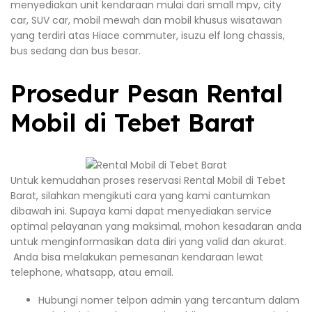
menyediakan unit kendaraan mulai dari small mpv, city
car, SUV car, mobil mewah dan mobil khusus wisatawan
yang terdiri atas Hiace commuter, isuzu elf long chassis,
bus sedang dan bus besar.
Prosedur Pesan Rental
Mobil di Tebet Barat
Untuk kemudahan proses reservasi Rental Mobil di Tebet
Barat, silahkan mengikuti cara yang kami cantumkan
dibawah ini. Supaya kami dapat menyediakan service
optimal pelayanan yang maksimal, mohon kesadaran anda
untuk menginformasikan data diri yang valid dan akurat.
Anda bisa melakukan pemesanan kendaraan lewat
telephone, whatsapp, atau email.
Hubungi nomer telpon admin yang tercantum dalam