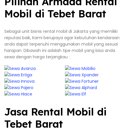
Pilihan Armada Rental
Mobil di Tebet Barat
Sebagai unit bisnis rental mobil di Jakarta yang memiliki
reputasi baik, Kami berupaya agar kebutuhan kendaraan
anda dapat terpenuhi menggunakan mobil yang sesuai
harapan. Dibawah ini adalah tipe mobil yang bisa anda
sewa dengan harga terjangkau :
Jasa Rental Mobil di
Tebet Barat