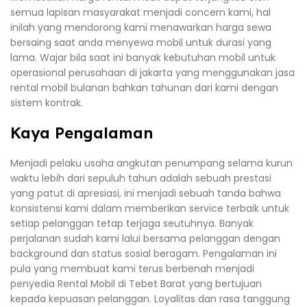
semua lapisan masyarakat menjadi concern kami, hal
inilah yang mendorong kami menawarkan harga sewa
bersaing saat anda menyewa mobil untuk durasi yang
lama. Wajar bila saat ini banyak kebutuhan mobil untuk
operasional perusahaan di jakarta yang menggunakan jasa
rental mobil bulanan bahkan tahunan dari kami dengan
sistem kontrak.
Kaya Pengalaman
Menjadi pelaku usaha angkutan penumpang selama kurun
waktu lebih dari sepuluh tahun adalah sebuah prestasi
yang patut di apresiasi, ini menjadi sebuah tanda bahwa
konsistensi kami dalam memberikan service terbaik untuk
setiap pelanggan tetap terjaga seutuhnya. Banyak
perjalanan sudah kami lalui bersama pelanggan dengan
background dan status sosial beragam. Pengalaman ini
pula yang membuat kami terus berbenah menjadi
penyedia Rental Mobil di Tebet Barat yang bertujuan
kepada kepuasan pelanggan. Loyalitas dan rasa tanggung