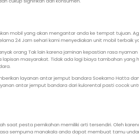
an cukup signifikan dari konsumen.
n mobil yang akan mengantar anda ke tempat tujuan. Agar 
Selama 24 Jam sehari kami menyediakan unit mobil terbaik 
banyak orang Tak lain karena jaminan kepastian rasa nyaman
apisan masyarakat. Tidak ada lagi biaya tambahan yang h
dara.
memberikan layanan antar jemput bandara Soekarno Hatta 
Layanan antar jemput bandara dari kulorental pasti cocok 
saat pesta pernikahan memiliki arti tersendiri. Oleh karen
 terasa sempurna manakala anda dapat membuat tamu und