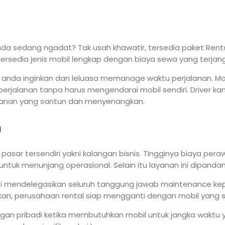
anda sedang ngadat? Tak usah khawatir, tersedia paket Rent
rsedia jenis mobil lengkap dengan biaya sewa yang terjan
nda inginkan dan leluasa memanage waktu perjalanan. Mobil
erjalanan tanpa harus mengendarai mobil sendiri. Driver 
yanan yang santun dan menyenangkan.
n
 pasar tersendiri yakni kalangan bisnis. Tingginya biaya per
ntuk menunjang operasional. Selain itu layanan ini dipandan
ti mendelegasikan seluruh tanggung jawab maintenance kep
kan, perusahaan rental siap mengganti dengan mobil yang s
gan pribadi ketika membutuhkan mobil untuk jangka waktu y