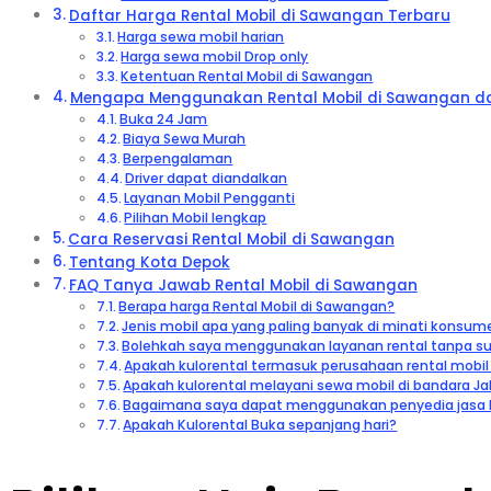
Daftar Harga Rental Mobil di Sawangan Terbaru
Harga sewa mobil harian
Harga sewa mobil Drop only
Ketentuan Rental Mobil di Sawangan
Mengapa Menggunakan Rental Mobil di Sawangan dar
Buka 24 Jam
Biaya Sewa Murah
Berpengalaman
Driver dapat diandalkan
Layanan Mobil Pengganti
Pilihan Mobil lengkap
Cara Reservasi Rental Mobil di Sawangan
Tentang Kota Depok
FAQ Tanya Jawab Rental Mobil di Sawangan
Berapa harga Rental Mobil di Sawangan?
Jenis mobil apa yang paling banyak di minati konsum
Bolehkah saya menggunakan layanan rental tanpa supi
Apakah kulorental termasuk perusahaan rental mobil 
Apakah kulorental melayani sewa mobil di bandara Ja
Bagaimana saya dapat menggunakan penyedia jasa R
Apakah Kulorental Buka sepanjang hari?