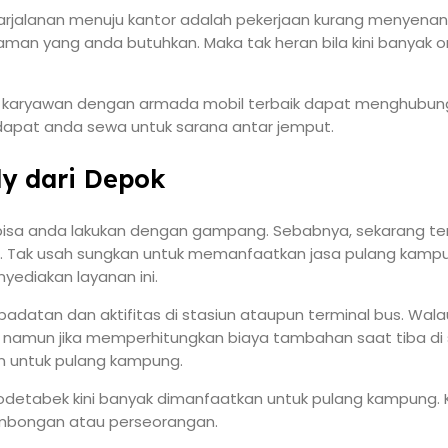
 parjalanan menuju kantor adalah pekerjaan kurang menyena
aman yang anda butuhkan. Maka tak heran bila kini banyak 
ut karyawan dengan armada mobil terbaik dapat menghubun
 dapat anda sewa untuk sarana antar jemput.
y dari Depok
g bisa anda lakukan dengan gampang. Sebabnya, sekarang t
l. Tak usah sungkan untuk memanfaatkan jasa pulang kampu
ediakan layanan ini.
adatan dan aktifitas di stasiun ataupun terminal bus. Wala
 namun jika memperhitungkan biaya tambahan saat tiba di 
n untuk pulang kampung.
abodetabek kini banyak dimanfaatkan untuk pulang kampung. 
mbongan atau perseorangan.