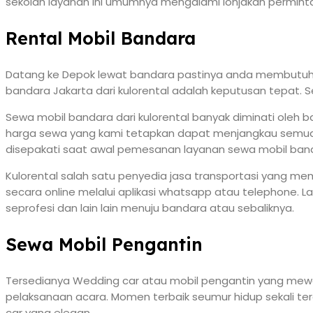
sekolah layanan ini umumnya mengalami lonjakan perminta
Rental Mobil Bandara
Datang ke Depok lewat bandara pastinya anda membutuhka
bandara Jakarta dari kulorental adalah keputusan tepat. 
Sewa mobil bandara dari kulorental banyak diminati oleh 
harga sewa yang kami tetapkan dapat menjangkau semua l
disepakati saat awal pemesanan layanan sewa mobil ban
Kulorental salah satu penyedia jasa transportasi yang 
secara online melalui aplikasi whatsapp atau telephone. 
seprofesi dan lain lain menuju bandara atau sebaliknya.
Sewa Mobil Pengantin
Tersedianya Wedding car atau mobil pengantin yang mewah 
pelaksanaan acara. Momen terbaik seumur hidup sekali
car yang elegan.