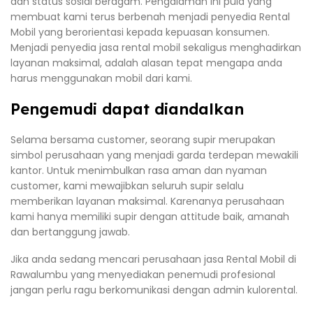
dan status sosial beragam. Pengalaman ini pula yang
membuat kami terus berbenah menjadi penyedia Rental
Mobil yang berorientasi kepada kepuasan konsumen.
Menjadi penyedia jasa rental mobil sekaligus menghadirkan
layanan maksimal, adalah alasan tepat mengapa anda
harus menggunakan mobil dari kami.
Pengemudi dapat diandalkan
Selama bersama customer, seorang supir merupakan
simbol perusahaan yang menjadi garda terdepan mewakili
kantor. Untuk menimbulkan rasa aman dan nyaman
customer, kami mewajibkan seluruh supir selalu
memberikan layanan maksimal. Karenanya perusahaan
kami hanya memiliki supir dengan attitude baik, amanah
dan bertanggung jawab.
Jika anda sedang mencari perusahaan jasa Rental Mobil di
Rawalumbu yang menyediakan penemudi profesional
jangan perlu ragu berkomunikasi dengan admin kulorental.