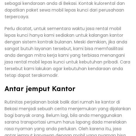
sebagai kendaraan anda di Bekasi. Kontak kulorental dan
dapatkan paket sewa mobil lepas kunci dari perusahaan
terpercaya.
Perlu dicatat, untuk sementara waktu jasa rental mobil
lepas kunci hanya kami sediakan untuk kalangan kantor
dengan sistem kontrak bulanan. Meski demikian, jika anda
sangat butuh layanan tersebut, kami bisa memfasilitasi
anda dengan mitra kerja kami yang terbiasa menangani
jasa rental mobil lepas kunci untuk kebutuhan pribadi. Cara
tersebut kami lakukan agar kebutuhan kendaraan anda
tetap dapat terakomodir.
Antar jemput Kantor
Rutinitas perjalanan bolak balik dari rumah ke kantor di
Bekasi menjadi sebuah cerita menjemukan yang dijalankan
bagi banyak orang. Belum lagi, bila anda menggunakan
sarana transportasi umum harus lapang dada merelakan
rasa nyaman yang anda perlukan. Oleh karena itu, jasa
antar jemput karyawan dengan mobil yang nyaman bisa