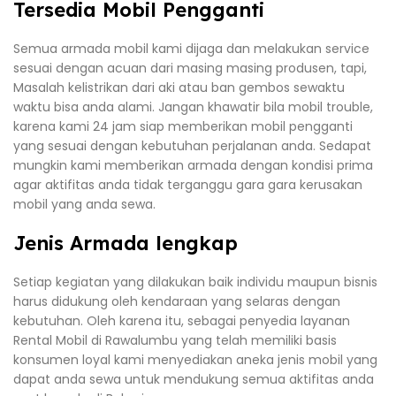
Tersedia Mobil Pengganti
Semua armada mobil kami dijaga dan melakukan service
sesuai dengan acuan dari masing masing produsen, tapi,
Masalah kelistrikan dari aki atau ban gembos sewaktu
waktu bisa anda alami. Jangan khawatir bila mobil trouble,
karena kami 24 jam siap memberikan mobil pengganti
yang sesuai dengan kebutuhan perjalanan anda. Sedapat
mungkin kami memberikan armada dengan kondisi prima
agar aktifitas anda tidak terganggu gara gara kerusakan
mobil yang anda sewa.
Jenis Armada lengkap
Setiap kegiatan yang dilakukan baik individu maupun bisnis
harus didukung oleh kendaraan yang selaras dengan
kebutuhan. Oleh karena itu, sebagai penyedia layanan
Rental Mobil di Rawalumbu yang telah memiliki basis
konsumen loyal kami menyediakan aneka jenis mobil yang
dapat anda sewa untuk mendukung semua aktifitas anda