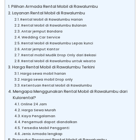
Pilihan Armada Rental Mobil di Rawalumbu
Layanan Rental Mobil di Rawalumbu
Rental Mobil di Rawalumbu Harian
Rental Mobil di Rawalumbu Bulanan
Antar jemput Bandara
Wedding Car Service
Rental Mobil di Rawalumbu Lepas kunci
Antar jemput Kantor
Rental mobil Mudik Drop Only dari Bekasi
Rental Mobil di Rawalumbu untuk wisata
Harga Rental Mobil di Rawalumbu Terkini
Harga sewa mobil harian
Harga sewa mobil Drop only
Ketentuan Rental Mobil di Rawalumbu
Mengapa Menggunakan Rental Mobil di Rawalumbu dari
Kulorental?
Online 24 Jam
Harga Sewa Murah
Kaya Pengalaman
Pengemudi dapat diandalkan
Tersedia Mobil Pengganti
Jenis Armada lengkap
Prosedur Reservasi Rental Mobil di Rawalumbu