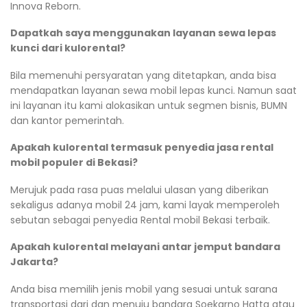
Innova Reborn.
Dapatkah saya menggunakan layanan sewa lepas
kunci dari kulorental?
Bila memenuhi persyaratan yang ditetapkan, anda bisa
mendapatkan layanan sewa mobil lepas kunci. Namun saat
ini layanan itu kami alokasikan untuk segmen bisnis, BUMN
dan kantor pemerintah.
Apakah kulorental termasuk penyedia jasa rental
mobil populer di Bekasi?
Merujuk pada rasa puas melalui ulasan yang diberikan
sekaligus adanya mobil 24 jam, kami layak memperoleh
sebutan sebagai penyedia Rental mobil Bekasi terbaik.
Apakah kulorental melayani antar jemput bandara
Jakarta?
Anda bisa memilih jenis mobil yang sesuai untuk sarana
transportasi dari dan menuju bandara Soekarno Hatta atau