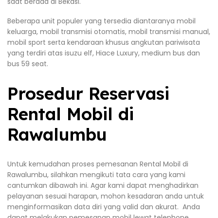
saat berada di Bekasi.
Beberapa unit populer yang tersedia diantaranya mobil
keluarga, mobil transmisi otomatis, mobil transmisi manual,
mobil sport serta kendaraan khusus angkutan pariwisata
yang terdiri atas isuzu elf, Hiace Luxury, medium bus dan
bus 59 seat.
Prosedur Reservasi
Rental Mobil di
Rawalumbu
Untuk kemudahan proses pemesanan Rental Mobil di
Rawalumbu, silahkan mengikuti tata cara yang kami
cantumkan dibawah ini. Agar kami dapat menghadirkan
pelayanan sesuai harapan, mohon kesadaran anda untuk
menginformasikan data diri yang valid dan akurat. Anda
dapat melakukan pemesanan mobil lewat telephone,