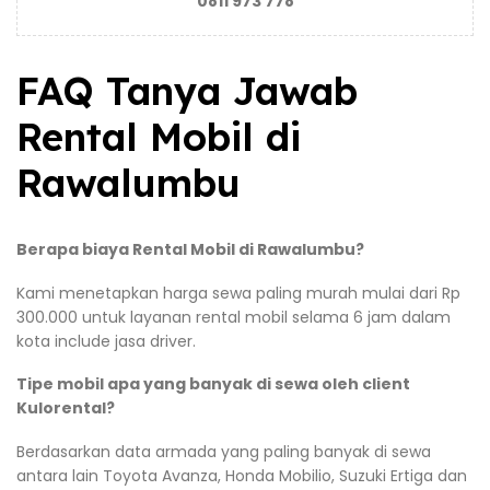
0811 973 778
FAQ Tanya Jawab
Rental Mobil di
Rawalumbu
Berapa biaya Rental Mobil di Rawalumbu?
Kami menetapkan harga sewa paling murah mulai dari Rp
300.000 untuk layanan rental mobil selama 6 jam dalam
kota include jasa driver.
Tipe mobil apa yang banyak di sewa oleh client
Kulorental?
Berdasarkan data armada yang paling banyak di sewa
antara lain Toyota Avanza, Honda Mobilio, Suzuki Ertiga dan