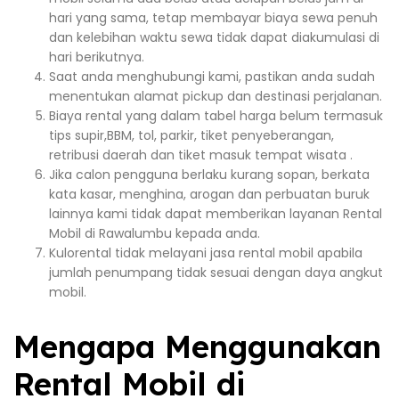
hari yang sama, tetap membayar biaya sewa penuh
dan kelebihan waktu sewa tidak dapat diakumulasi di
hari berikutnya.
Saat anda menghubungi kami, pastikan anda sudah
menentukan alamat pickup dan destinasi perjalanan.
Biaya rental yang dalam tabel harga belum termasuk
tips supir,BBM, tol, parkir, tiket penyeberangan,
retribusi daerah dan tiket masuk tempat wisata .
Jika calon pengguna berlaku kurang sopan, berkata
kata kasar, menghina, arogan dan perbuatan buruk
lainnya kami tidak dapat memberikan layanan Rental
Mobil di Rawalumbu kepada anda.
Kulorental tidak melayani jasa rental mobil apabila
jumlah penumpang tidak sesuai dengan daya angkut
mobil.
Mengapa Menggunakan
Rental Mobil di