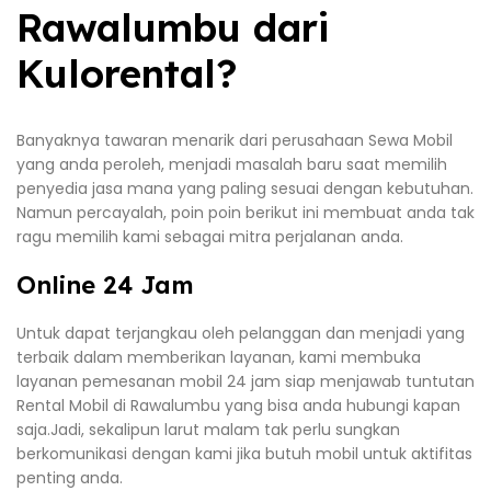
Rawalumbu dari
Kulorental?
Banyaknya tawaran menarik dari perusahaan Sewa Mobil
yang anda peroleh, menjadi masalah baru saat memilih
penyedia jasa mana yang paling sesuai dengan kebutuhan.
Namun percayalah, poin poin berikut ini membuat anda tak
ragu memilih kami sebagai mitra perjalanan anda.
Online 24 Jam
Untuk dapat terjangkau oleh pelanggan dan menjadi yang
terbaik dalam memberikan layanan, kami membuka
layanan pemesanan mobil 24 jam siap menjawab tuntutan
Rental Mobil di Rawalumbu yang bisa anda hubungi kapan
saja.Jadi, sekalipun larut malam tak perlu sungkan
berkomunikasi dengan kami jika butuh mobil untuk aktifitas
penting anda.