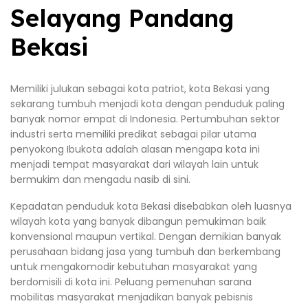
Selayang Pandang
Bekasi
Memiliki julukan sebagai kota patriot, kota Bekasi yang
sekarang tumbuh menjadi kota dengan penduduk paling
banyak nomor empat di Indonesia. Pertumbuhan sektor
industri serta memiliki predikat sebagai pilar utama
penyokong Ibukota adalah alasan mengapa kota ini
menjadi tempat masyarakat dari wilayah lain untuk
bermukim dan mengadu nasib di sini.
Kepadatan penduduk kota Bekasi disebabkan oleh luasnya
wilayah kota yang banyak dibangun pemukiman baik
konvensional maupun vertikal. Dengan demikian banyak
perusahaan bidang jasa yang tumbuh dan berkembang
untuk mengakomodir kebutuhan masyarakat yang
berdomisili di kota ini. Peluang pemenuhan sarana
mobilitas masyarakat menjadikan banyak pebisnis