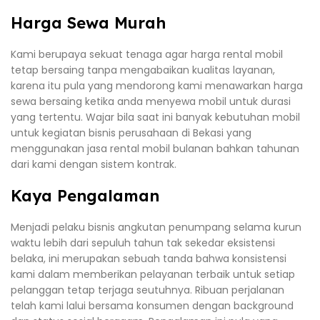
Harga Sewa Murah
Kami berupaya sekuat tenaga agar harga rental mobil
tetap bersaing tanpa mengabaikan kualitas layanan,
karena itu pula yang mendorong kami menawarkan harga
sewa bersaing ketika anda menyewa mobil untuk durasi
yang tertentu. Wajar bila saat ini banyak kebutuhan mobil
untuk kegiatan bisnis perusahaan di Bekasi yang
menggunakan jasa rental mobil bulanan bahkan tahunan
dari kami dengan sistem kontrak.
Kaya Pengalaman
Menjadi pelaku bisnis angkutan penumpang selama kurun
waktu lebih dari sepuluh tahun tak sekedar eksistensi
belaka, ini merupakan sebuah tanda bahwa konsistensi
kami dalam memberikan pelayanan terbaik untuk setiap
pelanggan tetap terjaga seutuhnya. Ribuan perjalanan
telah kami lalui bersama konsumen dengan background