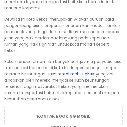
membuka layanan transportasi baik skala home industri
maupun korporasi.
Dewasa ini kota Bekasi merupakan wilayah buruan para
pengembang bisnis properti menanamkan modal, Jumlah
penduduk yang tinggi dan tersedianya sarana parasarana
jalan yang baik berdampak langsung pada keperluan
rumah yang naik signifkan untuk kota mandiri seperti
Bekasi.
Bukan rahasia umum jika banyak pengusaha penyedia jasa
transportasi berlomba di kota ini dengan sebagai tempat
meraup keuntungan. Jasa
rental mobil Bekasi
yang kini
dihadirkan oleh mereka menjadi sebuah keuntungan
tersendiri bagi masyarakat Bekasi yang memerlukan
sarana transportasi baik untuk kegiatan personal maupun
kebutuhan perjalanan dinas.
KONTAK BOOKING MOBIL