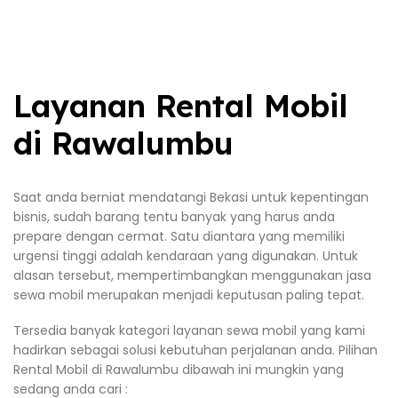
Layanan Rental Mobil
di Rawalumbu
Saat anda berniat mendatangi Bekasi untuk kepentingan
bisnis, sudah barang tentu banyak yang harus anda
prepare dengan cermat. Satu diantara yang memiliki
urgensi tinggi adalah kendaraan yang digunakan. Untuk
alasan tersebut, mempertimbangkan menggunakan jasa
sewa mobil merupakan menjadi keputusan paling tepat.
Tersedia banyak kategori layanan sewa mobil yang kami
hadirkan sebagai solusi kebutuhan perjalanan anda. Pilihan
Rental Mobil di Rawalumbu dibawah ini mungkin yang
sedang anda cari :