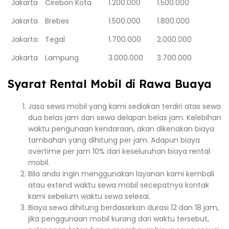
Jakarta
Cirebon Kota
1.200.000
1.500.000
Jakarta
Brebes
1.500.000
1.800.000
Jakarta
Tegal
1.700.000
2.000.000
Jakarta
Lampung
3.000.000
3.700.000
Syarat Rental Mobil di Rawa Buaya
Jasa sewa mobil yang kami sediakan terdiri atas sewa
dua belas jam dan sewa delapan belas jam. Kelebihan
waktu pengunaan kendaraan, akan dikenakan biaya
tambahan yang dihitung per jam. Adapun biaya
overtime per jam 10% dari keseluruhan biaya rental
mobil.
Bila anda ingin menggunakan layanan kami kembali
atau extend waktu sewa mobil secepatnya kontak
kami sebelum waktu sewa selesai.
Biaya sewa dihitung berdasarkan durasi 12 dan 18 jam,
jika penggunaan mobil kurang dari waktu tersebut,