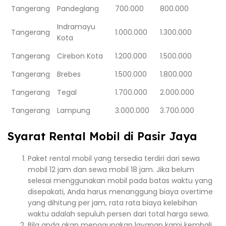
Tangerang
Pandeglang
700.000
800.000
Indramayu
Tangerang
1.000.000
1.300.000
Kota
Tangerang
Cirebon Kota
1.200.000
1.500.000
Tangerang
Brebes
1.500.000
1.800.000
Tangerang
Tegal
1.700.000
2.000.000
Tangerang
Lampung
3.000.000
3.700.000
Syarat Rental Mobil di Pasir Jaya
Paket rental mobil yang tersedia terdiri dari sewa
mobil 12 jam dan sewa mobil 18 jam. Jika belum
selesai menggunakan mobil pada batas waktu yang
disepakati, Anda harus menanggung biaya overtime
yang dihitung per jam, rata rata biaya kelebihan
waktu adalah sepuluh persen dari total harga sewa.
Bila anda akan menggunakan layanan kami kembali