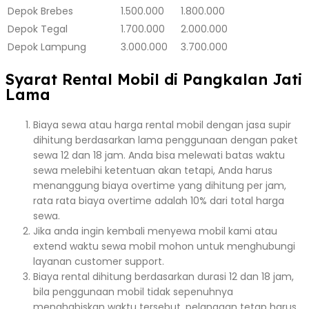
Depok
Brebes
1.500.000
1.800.000
Depok
Tegal
1.700.000
2.000.000
Depok
Lampung
3.000.000
3.700.000
Syarat Rental Mobil di Pangkalan Jati
Lama
Biaya sewa atau harga rental mobil dengan jasa supir
dihitung berdasarkan lama penggunaan dengan paket
sewa 12 dan 18 jam. Anda bisa melewati batas waktu
sewa melebihi ketentuan akan tetapi, Anda harus
menanggung biaya overtime yang dihitung per jam,
rata rata biaya overtime adalah 10% dari total harga
sewa.
Jika anda ingin kembali menyewa mobil kami atau
extend waktu sewa mobil mohon untuk menghubungi
layanan customer support.
Biaya rental dihitung berdasarkan durasi 12 dan 18 jam,
bila penggunaan mobil tidak sepenuhnya
menghabiskan waktu tersebut, pelanggan tetap harus