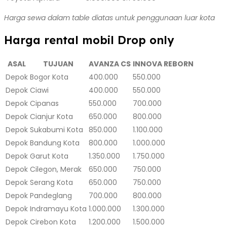
Harga sewa dalam table diatas untuk penggunaan luar kota
Harga rental mobil Drop only
ASAL
TUJUAN
AVANZA CS
INNOVA REBORN
Depok
Bogor Kota
400.000
550.000
Depok
Ciawi
400.000
550.000
Depok
Cipanas
550.000
700.000
Depok
Cianjur Kota
650.000
800.000
Depok
Sukabumi Kota
850.000
1.100.000
Depok
Bandung Kota
800.000
1.000.000
Depok
Garut Kota
1.350.000
1.750.000
Depok
Cilegon, Merak
650.000
750.000
Depok
Serang Kota
650.000
750.000
Depok
Pandeglang
700.000
800.000
Depok
Indramayu Kota
1.000.000
1.300.000
Depok
Cirebon Kota
1.200.000
1.500.000