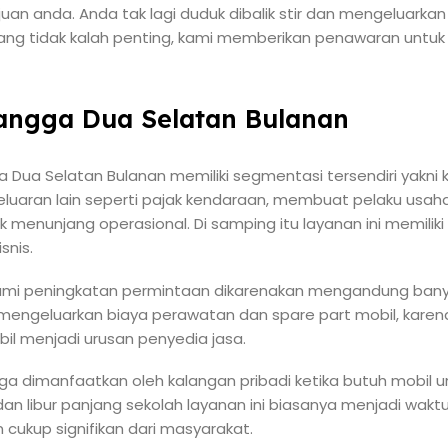
n anda. Anda tak lagi duduk dibalik stir dan mengeluarkan 
Yang tidak kalah penting, kami memberikan penawaran untuk
Mangga Dua Selatan Bulanan
gga Dua Selatan Bulanan memiliki segmentasi tersendiri yakni
luaran lain seperti pajak kendaraan, membuat pelaku u
k menunjang operasional. Di samping itu layanan ini memiliki 
snis.
ami peningkatan permintaan dikarenakan mengandung bany
s mengeluarkan biaya perawatan dan spare part mobil, kare
il menjadi urusan penyedia jasa.
a dimanfaatkan oleh kalangan pribadi ketika butuh mobil u
 dan libur panjang sekolah layanan ini biasanya menjadi wa
cukup signifikan dari masyarakat.