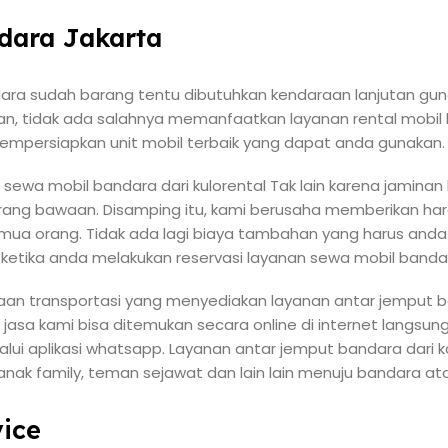
dara Jakarta
ara sudah barang tentu dibutuhkan kendaraan lanjutan guna
an, tidak ada salahnya memanfaatkan layanan rental mobil b
mpersiapkan unit mobil terbaik yang dapat anda gunakan.
 sewa mobil bandara dari kulorental Tak lain karena jamin
rang bawaan. Disamping itu, kami berusaha memberikan ha
emua orang. Tidak ada lagi biaya tambahan yang harus anda
i ketika anda melakukan reservasi layanan sewa mobil banda
haan transportasi yang menyediakan layanan antar jemput 
asa kami bisa ditemukan secara online di internet langsun
ui aplikasi whatsapp. Layanan antar jemput bandara dari k
k family, teman sejawat dan lain lain menuju bandara ata
ice