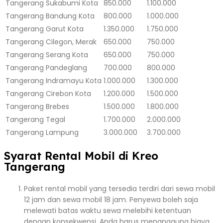
Tangerang
Sukabumi Kota
850.000
1.100.000
Tangerang
Bandung Kota
800.000
1.000.000
Tangerang
Garut Kota
1.350.000
1.750.000
Tangerang
Cilegon, Merak
650.000
750.000
Tangerang
Serang Kota
650.000
750.000
Tangerang
Pandeglang
700.000
800.000
Tangerang
Indramayu Kota
1.000.000
1.300.000
Tangerang
Cirebon Kota
1.200.000
1.500.000
Tangerang
Brebes
1.500.000
1.800.000
Tangerang
Tegal
1.700.000
2.000.000
Tangerang
Lampung
3.000.000
3.700.000
Syarat Rental Mobil di Kreo
Tangerang
Paket rental mobil yang tersedia terdiri dari sewa mobil
12 jam dan sewa mobil 18 jam. Penyewa boleh saja
melewati batas waktu sewa melebihi ketentuan
dengan konsekwensi, Anda harus menanggung biaya