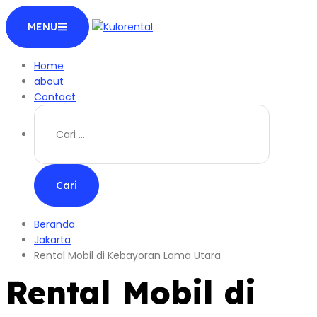
Langsung
MENU
ke
konten
Home
about
Contact
Cari
untuk:
Beranda
Jakarta
Rental Mobil di Kebayoran Lama Utara
Rental Mobil di