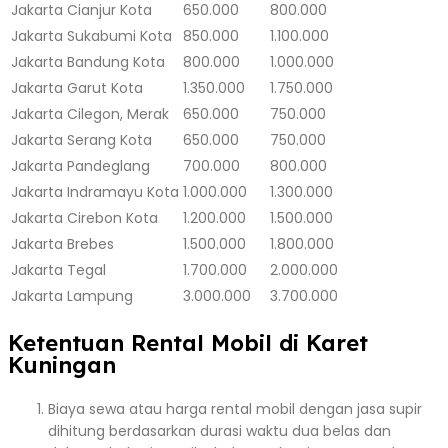
Jakarta
Cianjur Kota
650.000
800.000
Jakarta
Sukabumi Kota
850.000
1.100.000
Jakarta
Bandung Kota
800.000
1.000.000
Jakarta
Garut Kota
1.350.000
1.750.000
Jakarta
Cilegon, Merak
650.000
750.000
Jakarta
Serang Kota
650.000
750.000
Jakarta
Pandeglang
700.000
800.000
Jakarta
Indramayu Kota
1.000.000
1.300.000
Jakarta
Cirebon Kota
1.200.000
1.500.000
Jakarta
Brebes
1.500.000
1.800.000
Jakarta
Tegal
1.700.000
2.000.000
Jakarta
Lampung
3.000.000
3.700.000
Ketentuan Rental Mobil di Karet
Kuningan
Biaya sewa atau harga rental mobil dengan jasa supir
dihitung berdasarkan durasi waktu dua belas dan