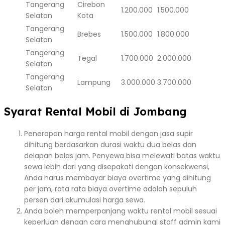
Tangerang
Cirebon
1.200.000
1.500.000
Selatan
Kota
Tangerang
Brebes
1.500.000
1.800.000
Selatan
Tangerang
Tegal
1.700.000
2.000.000
Selatan
Tangerang
Lampung
3.000.000
3.700.000
Selatan
Syarat Rental Mobil di Jombang
Penerapan harga rental mobil dengan jasa supir
dihitung berdasarkan durasi waktu dua belas dan
delapan belas jam. Penyewa bisa melewati batas waktu
sewa lebih dari yang disepakati dengan konsekwensi,
Anda harus membayar biaya overtime yang dihitung
per jam, rata rata biaya overtime adalah sepuluh
persen dari akumulasi harga sewa.
Anda boleh memperpanjang waktu rental mobil sesuai
keperluan dengan cara menghubungi staff admin kami