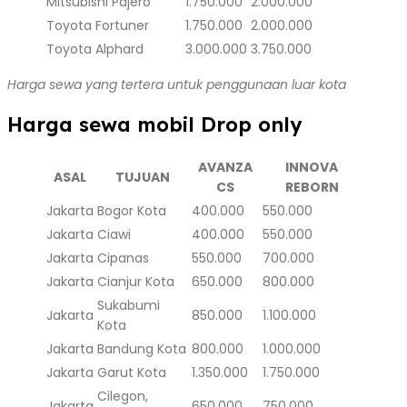
Mitsubishi Pajero
1.750.000
2.000.000
Toyota Fortuner
1.750.000
2.000.000
Toyota Alphard
3.000.000
3.750.000
Harga sewa yang tertera untuk penggunaan luar kota
Harga sewa mobil Drop only
AVANZA
INNOVA
ASAL
TUJUAN
CS
REBORN
Jakarta
Bogor Kota
400.000
550.000
Jakarta
Ciawi
400.000
550.000
Jakarta
Cipanas
550.000
700.000
Jakarta
Cianjur Kota
650.000
800.000
Sukabumi
Jakarta
850.000
1.100.000
Kota
Jakarta
Bandung Kota
800.000
1.000.000
Jakarta
Garut Kota
1.350.000
1.750.000
Cilegon,
Jakarta
650.000
750.000