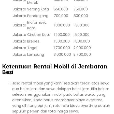
Merak
Jakarta
Serang Kota
650.000
750.000
Jakarta
Pandeglang
700.000
800.000
Indramayu
Jakarta
1.000.000
1.300.000
Kota
Jakarta
Cirebon Kota
1.200.000
1.500.000
Jakarta
Brebes
1.500.000
1.800.000
Jakarta
Tegal
1.700.000
2.000.000
Jakarta
Lampung
3.000.000
3.700.000
Ketentuan Rental Mobil di Jembatan
Besi
Jasa rental mobil yang kami sediakan terdiri atas sewa
dua belas jam dan sewa delapan belas jam. Bila belum
selesai menggunakan mobil pada batas waktu yang
ditentukan, Anda harus membayar biaya overtime
yang dihitung per jam, rata rata biaya overtime adalah
sepuluh persen dari total harga sewa.