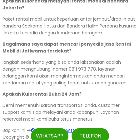
Apakah kulorental melayani rental mobil di bandara
Jakarta?
Paket rental mobil untuk keperluan antar jemput/drop in out
bandara Soekarno Hatta dan Bandara Halim Perdana kusuma
Jakarta tersedia dengan kendaraan beragam.
Bagaimana saya dapat mencari penyedia jasa Rental
Mobil di Jatiwarna terdekat?
langkah sederhana yang bisa anda laksanakan adalah
dengan menghubungi nomer 0811 973 778, layanan
pelanggan kami akan menginformasikan anda mencari
kendaraan rental yang paling tepat untuk anda gunakan.
Apakah Kulorental Buka 24 Jam?
Demi memenuhi sarana transportasi anda, customer
support kami siap melayani anda kapanpun. Layanan
reservasi mobil kami buka terus menerus.
Bagikan ini
Facebook
Twitter
WhatsApp
WHATSAPP
TELEPON
Copyright © 2026 Kulorental