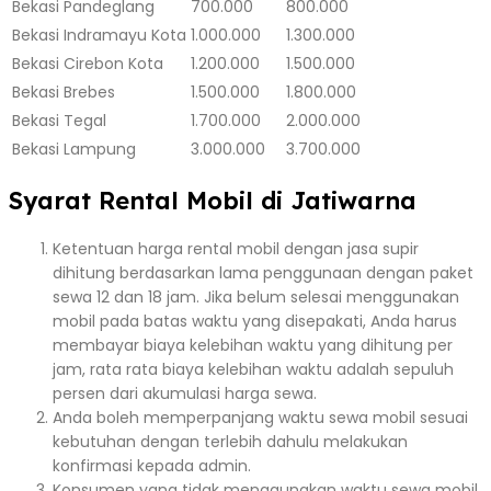
Bekasi
Pandeglang
700.000
800.000
Bekasi
Indramayu Kota
1.000.000
1.300.000
Bekasi
Cirebon Kota
1.200.000
1.500.000
Bekasi
Brebes
1.500.000
1.800.000
Bekasi
Tegal
1.700.000
2.000.000
Bekasi
Lampung
3.000.000
3.700.000
Syarat Rental Mobil di Jatiwarna
Ketentuan harga rental mobil dengan jasa supir
dihitung berdasarkan lama penggunaan dengan paket
sewa 12 dan 18 jam. Jika belum selesai menggunakan
mobil pada batas waktu yang disepakati, Anda harus
membayar biaya kelebihan waktu yang dihitung per
jam, rata rata biaya kelebihan waktu adalah sepuluh
persen dari akumulasi harga sewa.
Anda boleh memperpanjang waktu sewa mobil sesuai
kebutuhan dengan terlebih dahulu melakukan
konfirmasi kepada admin.
Konsumen yang tidak menggunakan waktu sewa mobil