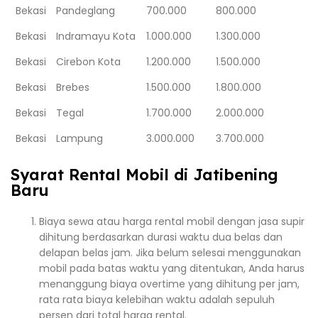
Bekasi
Pandeglang
700.000
800.000
Bekasi
Indramayu Kota
1.000.000
1.300.000
Bekasi
Cirebon Kota
1.200.000
1.500.000
Bekasi
Brebes
1.500.000
1.800.000
Bekasi
Tegal
1.700.000
2.000.000
Bekasi
Lampung
3.000.000
3.700.000
Syarat Rental Mobil di Jatibening
Baru
Biaya sewa atau harga rental mobil dengan jasa supir
dihitung berdasarkan durasi waktu dua belas dan
delapan belas jam. Jika belum selesai menggunakan
mobil pada batas waktu yang ditentukan, Anda harus
menanggung biaya overtime yang dihitung per jam,
rata rata biaya kelebihan waktu adalah sepuluh
persen dari total harga rental.