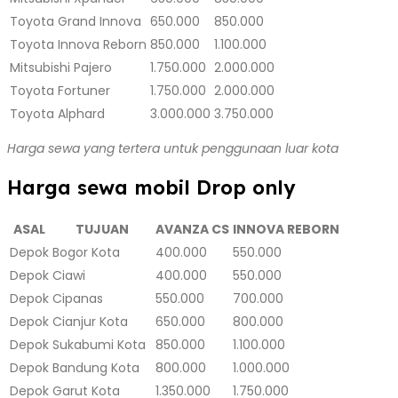
Toyota Grand Innova
650.000
850.000
Toyota Innova Reborn
850.000
1.100.000
Mitsubishi Pajero
1.750.000
2.000.000
Toyota Fortuner
1.750.000
2.000.000
Toyota Alphard
3.000.000
3.750.000
Harga sewa yang tertera untuk penggunaan luar kota
Harga sewa mobil Drop only
ASAL
TUJUAN
AVANZA CS
INNOVA REBORN
Depok
Bogor Kota
400.000
550.000
Depok
Ciawi
400.000
550.000
Depok
Cipanas
550.000
700.000
Depok
Cianjur Kota
650.000
800.000
Depok
Sukabumi Kota
850.000
1.100.000
Depok
Bandung Kota
800.000
1.000.000
Depok
Garut Kota
1.350.000
1.750.000