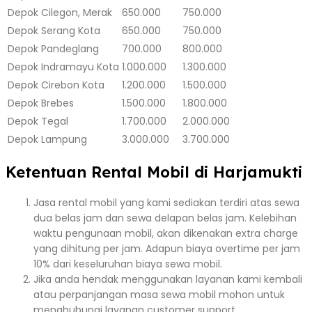
Depok
Cilegon, Merak
650.000
750.000
Depok
Serang Kota
650.000
750.000
Depok
Pandeglang
700.000
800.000
Depok
Indramayu Kota
1.000.000
1.300.000
Depok
Cirebon Kota
1.200.000
1.500.000
Depok
Brebes
1.500.000
1.800.000
Depok
Tegal
1.700.000
2.000.000
Depok
Lampung
3.000.000
3.700.000
Ketentuan Rental Mobil di Harjamukti
Jasa rental mobil yang kami sediakan terdiri atas sewa
dua belas jam dan sewa delapan belas jam. Kelebihan
waktu pengunaan mobil, akan dikenakan extra charge
yang dihitung per jam. Adapun biaya overtime per jam
10% dari keseluruhan biaya sewa mobil.
Jika anda hendak menggunakan layanan kami kembali
atau perpanjangan masa sewa mobil mohon untuk
menghubungi layanan customer support.