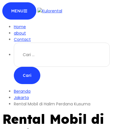
Langsung
MENU
ke
konten
Home
about
Contact
Cari
untuk:
Beranda
Jakarta
Rental Mobil di Halim Perdana Kusuma
Rental Mobil di