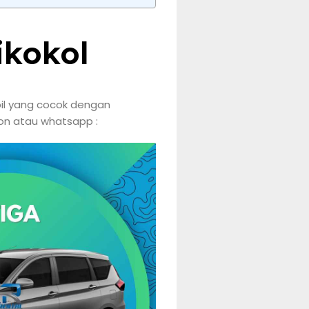
ikokol
il yang cocok dengan
pon atau whatsapp :