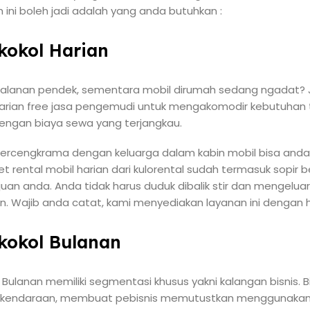
h ini boleh jadi adalah yang anda butuhkan :
ikokol Harian
jalanan pendek, sementara mobil dirumah sedang ngadat? J
 harian free jasa pengemudi untuk mengakomodir kebutuhan 
dengan biaya sewa yang terjangkau.
bercengkrama dengan keluarga dalam kabin mobil bisa and
t rental mobil harian dari kulorental sudah termasuk sopir
n anda. Anda tidak harus duduk dibalik stir dan mengelua
nan. Wajib anda catat, kami menyediakan layanan ini dengan
ikokol Bulanan
kol Bulanan memiliki segmentasi khusus yakni kalangan bisnis
jak kendaraan, membuat pebisnis memutustkan menggunakan 