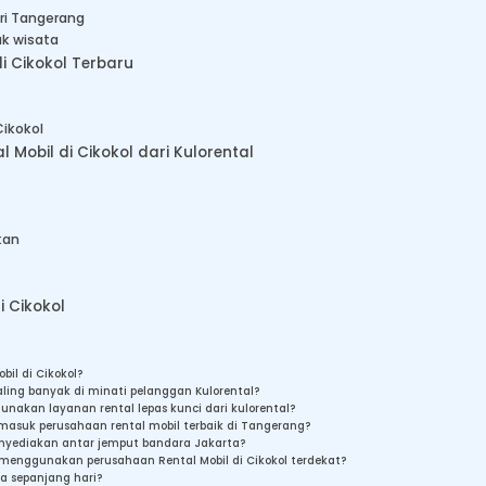
ri Tangerang
uk wisata
i Cikokol Terbaru
Cikokol
Mobil di Cikokol dari Kulorental
kan
i Cikokol
bil di Cikokol?
aling banyak di minati pelanggan Kulorental?
akan layanan rental lepas kunci dari kulorental?
masuk perusahaan rental mobil terbaik di Tangerang?
nyediakan antar jemput bandara Jakarta?
menggunakan perusahaan Rental Mobil di Cikokol terdekat?
a sepanjang hari?