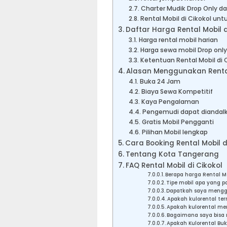
Charter Mudik Drop Only da
Rental Mobil di Cikokol unt
Daftar Harga Rental Mobil d
Harga rental mobil harian
Harga sewa mobil Drop only
Ketentuan Rental Mobil di 
Alasan Menggunakan Rental 
Buka 24 Jam
Biaya Sewa Kompetitif
Kaya Pengalaman
Pengemudi dapat diandal
Gratis Mobil Pengganti
Pilihan Mobil lengkap
Cara Booking Rental Mobil d
Tentang Kota Tangerang
FAQ Rental Mobil di Cikokol
Berapa harga Rental Mo
Tipe mobil apa yang p
Dapatkah saya menggun
Apakah kulorental ter
Apakah kulorental me
Bagaimana saya bisa 
Apakah Kulorental Buk