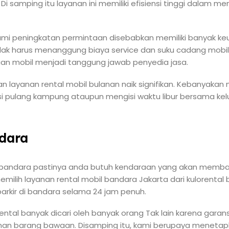
i samping itu layanan ini memiliki efisiensi tinggi dalam m
mi peningkatan permintaan disebabkan memiliki banyak ke
idak harus menanggung biaya service dan suku cadang mobil
an mobil menjadi tanggung jawab penyedia jasa.
aan layanan rental mobil bulanan naik signifikan. Kebanyaka
asi pulang kampung ataupun mengisi waktu libur bersama ke
dara
t bandara pastinya anda butuh kendaraan yang akan memba
ih layanan rental mobil bandara Jakarta dari kulorental bis
arkir di bandara selama 24 jam penuh.
ental banyak dicari oleh banyak orang Tak lain karena gara
an barang bawaan. Disamping itu, kami berupaya meneta