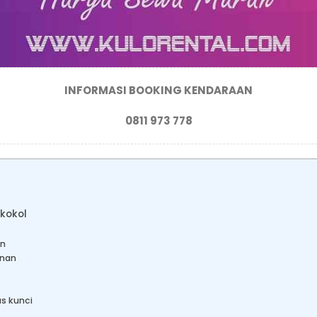
INFORMASI BOOKING KENDARAAN
0811 973 778
ikokol
an
anan
as kunci