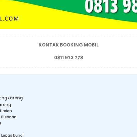
KONTAK BOOKING MOBIL
0811 973 778
 Cengkareng
areng
 Harian
g Bulanan
a
 Lepas kunci