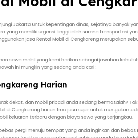
al Mobil di Cengka
ngi Jakarta untuk kepentingan dinas, sejatinya banyak ya
ra yang memiliki urgensi tinggi ialah sarana transportasi ya
nggunakan jasa Rental Mobil di Cengkareng merupakan sebu
anan sewa mobil yang kami berikan sebagai jawaban kebutuh
bawah ini mungkin yang sedang anda cari :
Cengkareng Harian
rak dekat, dan mobil pribadi anda sedang bermasalah? Tak u
il di Cengkareng harian free jasa supir untuk mengakomodi
mobil keluaran terbaru dengan biaya sewa yang terjangkau.
a bebas pergi menuju tempat yang anda inginkan dan beba
 dengan fasilitas supir profesional sehingga anda bisa duduk