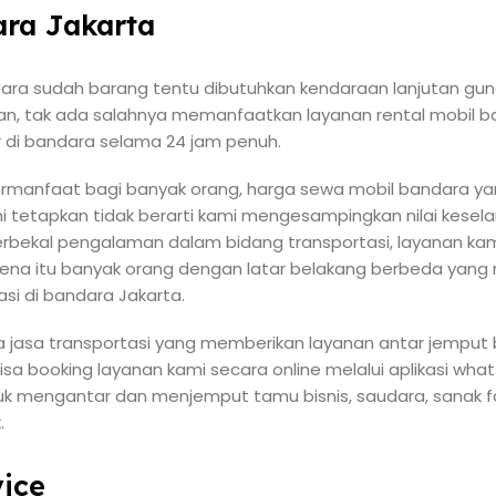
ra Jakarta
ara sudah barang tentu dibutuhkan kendaraan lanjutan guna
an, tak ada salahnya memanfaatkan layanan rental mobil ban
ir di bandara selama 24 jam penuh.
ermanfaat bagi banyak orang, harga sewa mobil bandara ya
i tetapkan tidak berarti kami mengesampingkan nilai kes
bekal pengalaman dalam bidang transportasi, layanan ka
rena itu banyak orang dengan latar belakang berbeda yang
asi di bandara Jakarta.
ia jasa transportasi yang memberikan layanan antar jempu
sa booking layanan kami secara online melalui aplikasi wha
k mengantar dan menjemput tamu bisnis, saudara, sanak fa
.
ice