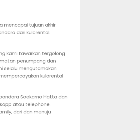
 mencapai tujuan akhir.
dara dari kulorental.
ng kami tawarkan tergolong
elamatan penumpang dan
mi selalu mengutamakan
 mempercayakan kulorental
t bandara Soekarno Hatta dan
tsapp atau telephone.
mily, dari dan menuju