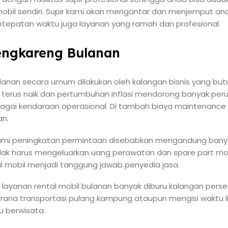
bil sendiri. Supir kami akan mengantar dan menjemput an
epatan waktu juga layanan yang ramah dan profesional.
Cengkareng Bulanan
ulanan secara umum dilakukan oleh kalangan bisnis yang bu
g terus naik dan pertumbuhan inflasi mendorong banyak pe
bagai kendaraan operasional. Di tambah biaya maintenance
an.
ami peningkatan permintaan disebabkan mengandung banya
idak harus mengeluarkan uang perawatan dan spare part mo
al mobil menjadi tanggung jawab penyedia jasa.
, layanan rental mobil bulanan banyak diburu kalangan pers
sarana transportasi pulang kampung ataupun mengisi waktu 
u berwisata.