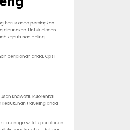
reng
ng harus anda persiapkan
ng digunakan. Untuk alasan
ah keputusan paling
an perjalanan anda. Opsi
sah khawatir, kulorental
r kebutuhan traveling anda
s memanage waktu perjalanan.
 rileks menikmati perjalanan