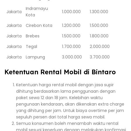
Indramayu
Jakarta
1.000.000
1.300.000
Kota
Jakarta
Cirebon Kota
1.200.000
1.500.000
Jakarta
Brebes
1.500.000
1.800.000
Jakarta
Tegal
1.700.000
2.000.000
Jakarta
Lampung
3.000.000
3.700.000
Ketentuan Rental Mobil di Bintaro
Ketentuan harga rental mobil dengan jasa supir
dihitung berdasarkan lama penggunaan dengan
paket sewa 12 dan 18 jam. Kelebihan waktu
pengunaan kendaraan, akan dikenakan extra charge
yang dihitung per jam. Untuk biaya overtime per jam
sepuluh persen dari total harga sewa mobil.
Semua konsumen boleh menambah waktu rental
mobil sesuai keperluan dengan melakukan konfirmasi