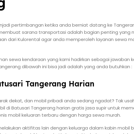
g
jadi pertimbangan ketika anda berniat datang ke Tangera
, membuat sarana transportasi adalah bagian penting yang 
araan dari Kulorental agar anda memperoleh layanan sewa mo
anan sewa kendaraan yang kami hadirkan sebagai jawaban k
Tangerang dibawah ini bisa jadi adalah yang anda butuhkan :
atusari Tangerang Harian
rak dekat, dan mobil pribadi anda sedang ngadat? Tak usah 
l di Batusari Tangerang harian gratis jasa supir untuk mem
enis mobil keluaran terbaru dengan harga sewa murah.
elakukan aktifitas lain dengan keluarga dalam kabin mobil