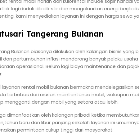
et rental mobil harian dari kulorental include sopir handal
ak lagi duduk dibalik stir dan mengeluarkan energi berjibak
 penting, kami menyediakan layanan ini dengan harga sewa y
Batusari Tangerang Bulanan
erang Bulanan biasanya dilakukan oleh kalangan bisnis yang 
il dan pertumbuhan inflasi mendorong banyak pelaku usah
daraan operasional. Belum lagi biaya maintenance dan paj
.
layanan rental mobil bulanan bermakna mendelegasikan s
da terbebas dari urusan maintentance mobil, walaupun mo
ap mengganti dengan mobil yang setara atau lebih.
ga dimanfaatkan oleh kalangan pribadi ketika membutuhkan
an,tahun baru dan libur panjang sekolah layanan ini umum
naikan permintaan cukup tinggi dari masyarakat.