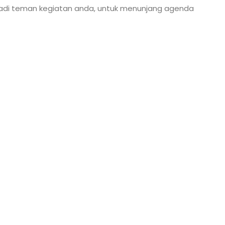
enjadi teman kegiatan anda, untuk menunjang agenda