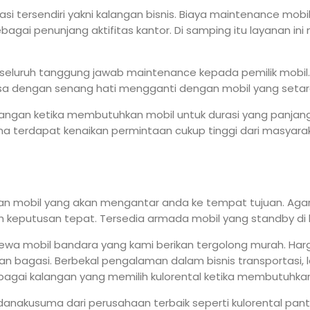
ntasi tersendiri yakni kalangan bisnis. Biaya maintenance mo
bagai penunjang aktifitas kantor. Di samping itu layanan ini
 seluruh tanggung jawab maintenance kepada pemilik mobil.
sa dengan senang hati mengganti dengan mobil yang setara
angan ketika membutuhkan mobil untuk durasi yang panjang. 
 terdapat kenaikan permintaan cukup tinggi dari masyarak
kan mobil yang akan mengantar anda ke tempat tujuan. Ag
lah keputusan tepat. Tersedia armada mobil yang standby d
sewa mobil bandara yang kami berikan tergolong murah. Har
n bagasi. Berbekal pengalaman dalam bisnis transportasi
rbagai kalangan yang memilih kulorental ketika membutuhka
danakusuma dari perusahaan terbaik seperti kulorental pa