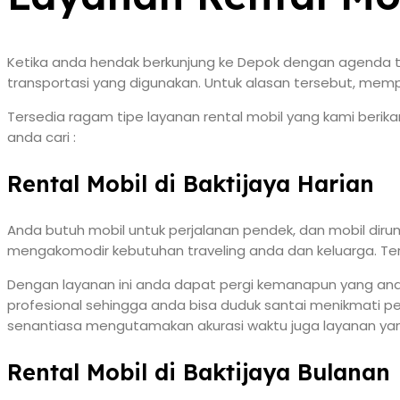
Ketika anda hendak berkunjung ke Depok dengan agenda te
transportasi yang digunakan. Untuk alasan tersebut, mem
Tersedia ragam tipe layanan rental mobil yang kami berikan
anda cari :
Rental Mobil di Baktijaya Harian
Anda butuh mobil untuk perjalanan pendek, dan mobil diruma
mengakomodir kebutuhan traveling anda dan keluarga. Ter
Dengan layanan ini anda dapat pergi kemanapun yang anda
profesional sehingga anda bisa duduk santai menikmati p
senantiasa mengutamakan akurasi waktu juga layanan y
Rental Mobil di Baktijaya Bulanan