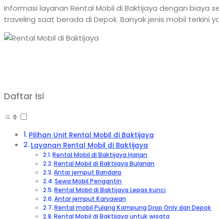
Informasi layanan Rental Mobil di Baktijaya dengan biay
traveling saat berada di Depok. Banyak jenis mobil terkini
Daftar Isi
Pilihan Unit Rental Mobil di Baktijaya
Layanan Rental Mobil di Baktijaya
Rental Mobil di Baktijaya Harian
Rental Mobil di Baktijaya Bulanan
Antar jemput Bandara
Sewa Mobil Pengantin
Rental Mobil di Baktijaya Lepas kunci
Antar jemput Karyawan
Rental mobil Pulang Kampung Drop Only dari Depok
Rental Mobil di Baktijaya untuk wisata