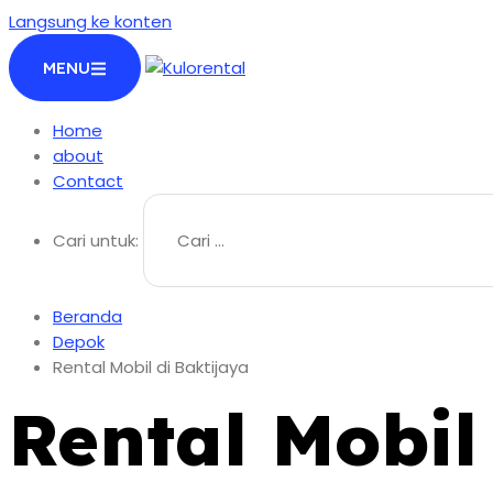
Langsung ke konten
MENU
Home
about
Contact
Cari untuk:
Beranda
Depok
Rental Mobil di Baktijaya
Rental Mobil