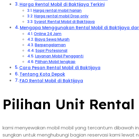
Harga Rental Mobil di Baktijaya Terkini
Harga rental mobil harian
Harga rental mobil Drop only
Syarat Rental Mobil di Baktijaya
Mengapa Menggunakan Rental Mobil di Baktijaya dari
Online 24 Jam
Biaya Sewa Murah
Berpengalaman
Sopir Profesional
Layanan Mobil Pengganti
Pilihan Mobil lengkap
Cara Pesan Rental Mobil di Baktijaya
Tentang Kota Depok
FAQ Rental Mobil di Baktijaya
Pilihan Unit Rental
kami menyewakan mobil mobil yang tercantum dibawah ini
sungkan untuk menghubungi bagian reservasi kami lewat n