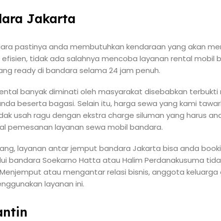
dara Jakarta
ndara pastinya anda membutuhkan kendaraan yang akan me
 efisien, tidak ada salahnya mencoba layanan rental mobil b
ng ready di bandara selama 24 jam penuh.
rental banyak diminati oleh masyarakat disebabkan terbukt
a beserta bagasi. Selain itu, harga sewa yang kami tawa
Tidak usah ragu dengan ekstra charge siluman yang harus a
wal pemesanan layanan sewa mobil bandara.
g, layanan antar jemput bandara Jakarta bisa anda bookin
alui bandara Soekarno Hatta atau Halim Perdanakusuma tida
 Menjemput atau mengantar relasi bisnis, anggota keluarga
nggunakan layanan ini.
ntin