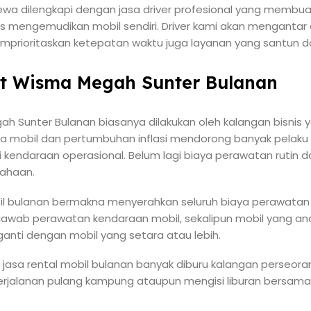
ewa dilengkapi dengan jasa driver profesional yang membua
us mengemudikan mobil sendiri. Driver kami akan mengant
mprioritaskan ketepatan waktu juga layanan yang santun 
at Wisma Megah Sunter Bulanan
ah Sunter Bulanan biasanya dilakukan oleh kalangan bisnis
rga mobil dan pertumbuhan inflasi mendorong banyak pelak
i kendaraan operasional. Belum lagi biaya perawatan rutin 
ahaan.
l bulanan bermakna menyerahkan seluruh biaya perawatan 
awab perawatan kendaraan mobil, sekalipun mobil yang an
anti dengan mobil yang setara atau lebih.
, jasa rental mobil bulanan banyak diburu kalangan perseor
perjalanan pulang kampung ataupun mengisi liburan bersam