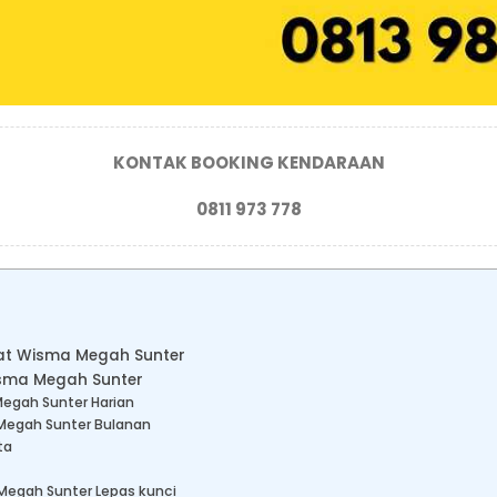
KONTAK BOOKING KENDARAAN
0811 973 778
ekat Wisma Megah Sunter
isma Megah Sunter
Megah Sunter Harian
Megah Sunter Bulanan
ta
Megah Sunter Lepas kunci