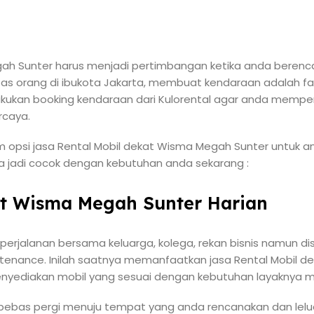
ah Sunter harus menjadi pertimbangan ketika anda berenca
tifitas orang di ibukota Jakarta, membuat kendaraan adalah f
 Lakukan booking kendaraan dari Kulorental agar anda memp
rcaya.
 opsi jasa Rental Mobil dekat Wisma Megah Sunter untuk a
sa jadi cocok dengan kebutuhan anda sekarang :
at Wisma Megah Sunter Harian
erjalanan bersama keluarga, kolega, rekan bisnis namun di
enance. Inilah saatnya memanfaatkan jasa Rental Mobil d
menyediakan mobil yang sesuai dengan kebutuhan layaknya mo
a bebas pergi menuju tempat yang anda rencanakan dan lel