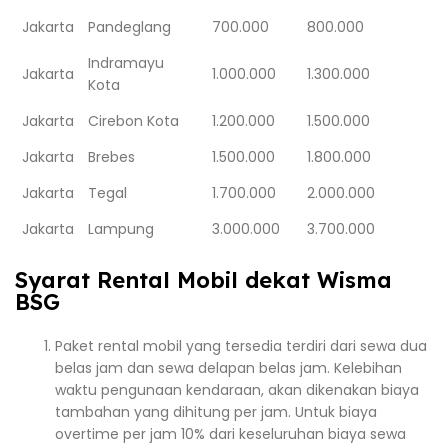
Jakarta
Pandeglang
700.000
800.000
Indramayu
Jakarta
1.000.000
1.300.000
Kota
Jakarta
Cirebon Kota
1.200.000
1.500.000
Jakarta
Brebes
1.500.000
1.800.000
Jakarta
Tegal
1.700.000
2.000.000
Jakarta
Lampung
3.000.000
3.700.000
Syarat Rental Mobil dekat Wisma
BSG
Paket rental mobil yang tersedia terdiri dari sewa dua
belas jam dan sewa delapan belas jam. Kelebihan
waktu pengunaan kendaraan, akan dikenakan biaya
tambahan yang dihitung per jam. Untuk biaya
overtime per jam 10% dari keseluruhan biaya sewa