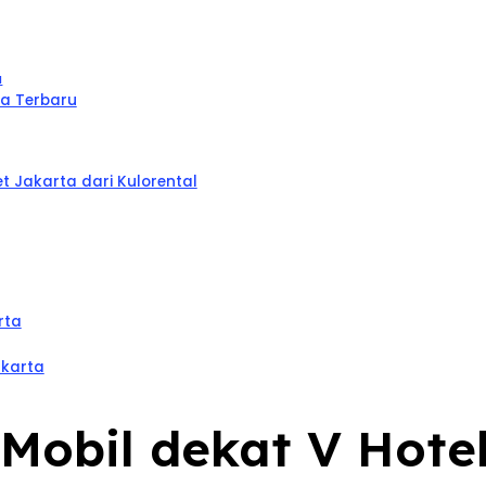
a
ta Terbaru
t Jakarta dari Kulorental
rta
akarta
l Mobil dekat V Hote