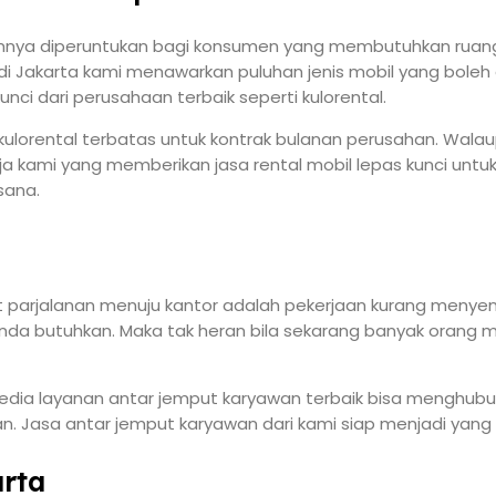
mnya diperuntukan bagi konsumen yang membutuhkan ruang pr
di Jakarta kami menawarkan puluhan jenis mobil yang boleh
nci dari perusahaan terbaik seperti kulorental.
ri kulorental terbatas untuk kontrak bulanan perusahan. Wa
ja kami yang memberikan jasa rental mobil lepas kunci unt
sana.
t parjalanan menuju kantor adalah pekerjaan kurang menye
da butuhkan. Maka tak heran bila sekarang banyak orang 
a layanan antar jemput karyawan terbaik bisa menghubun
n. Jasa antar jemput karyawan dari kami siap menjadi yang t
arta