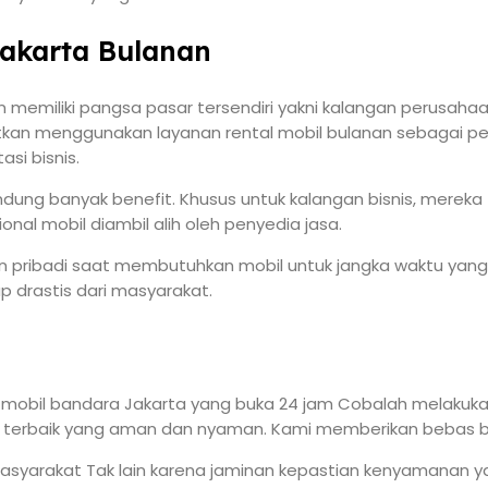
Jakarta Bulanan
an memiliki pangsa pasar tersendiri yakni kalangan perusa
an menggunakan layanan rental mobil bulanan sebagai penunj
si bisnis.
dung banyak benefit. Khusus untuk kalangan bisnis, merek
nal mobil diambil alih oleh penyedia jasa.
an pribadi saat membutuhkan mobil untuk jangka waktu yang 
 drastis dari masyarakat.
 mobil bandara Jakarta yang buka 24 jam Cobalah melaku
il terbaik yang aman dan nyaman. Kami memberikan bebas bi
masyarakat Tak lain karena jaminan kepastian kenyamanan y