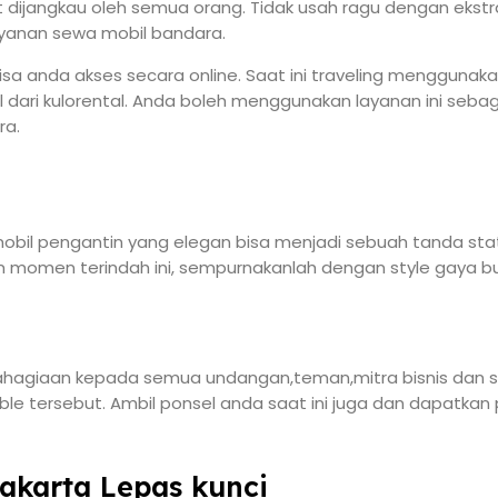
ijangkau oleh semua orang. Tidak usah ragu dengan ekstr
layanan sewa mobil bandara.
a anda akses secara online. Saat ini traveling menggunak
dari kulorental. Anda boleh menggunakan layanan ini seba
ra.
bil pengantin yang elegan bisa menjadi sebuah tanda statu
lam momen terindah ini, sempurnakanlah dengan style gaya 
hagiaan kepada semua undangan,teman,mitra bisnis dan sau
ersebut. Ambil ponsel anda saat ini juga dan dapatkan p
Jakarta Lepas kunci