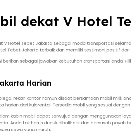
il dekat V Hotel T
t V Hotel Tebet Jakarta sebagai moda transportasi selama
el Tebet Jakarta terbaik dan memiliki testimoni positif dar
erikan sebagai jawaban kebutuhan transportasi anda. Piliha
Jakarta Harian
kolega, rekan kantor namun disaat bersamaan mobil milik a
 harian dari kulorental. Tersedia mobil yang sesuai dengan 
lam kabin mobil dapat terwujud dengan menggunakan layanan 
a. Anda tak harus duduk dibalik stir dan bersusah payah be
 biaya sewa yang murah.