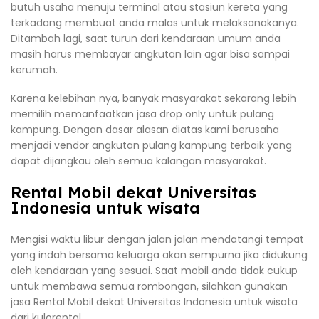
butuh usaha menuju terminal atau stasiun kereta yang
terkadang membuat anda malas untuk melaksanakanya.
Ditambah lagi, saat turun dari kendaraan umum anda
masih harus membayar angkutan lain agar bisa sampai
kerumah.
Karena kelebihan nya, banyak masyarakat sekarang lebih
memilih memanfaatkan jasa drop only untuk pulang
kampung. Dengan dasar alasan diatas kami berusaha
menjadi vendor angkutan pulang kampung terbaik yang
dapat dijangkau oleh semua kalangan masyarakat.
Rental Mobil dekat Universitas
Indonesia untuk wisata
Mengisi waktu libur dengan jalan jalan mendatangi tempat
yang indah bersama keluarga akan sempurna jika didukung
oleh kendaraan yang sesuai. Saat mobil anda tidak cukup
untuk membawa semua rombongan, silahkan gunakan
jasa Rental Mobil dekat Universitas Indonesia untuk wisata
dari kulorental.