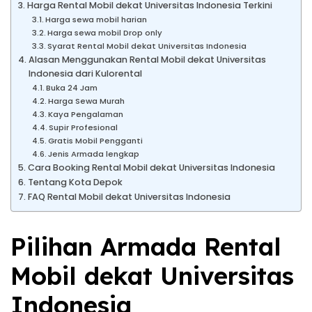
Harga Rental Mobil dekat Universitas Indonesia Terkini
Harga sewa mobil harian
Harga sewa mobil Drop only
Syarat Rental Mobil dekat Universitas Indonesia
Alasan Menggunakan Rental Mobil dekat Universitas
Indonesia dari Kulorental
Buka 24 Jam
Harga Sewa Murah
Kaya Pengalaman
Supir Profesional
Gratis Mobil Pengganti
Jenis Armada lengkap
Cara Booking Rental Mobil dekat Universitas Indonesia
Tentang Kota Depok
FAQ Rental Mobil dekat Universitas Indonesia
Pilihan Armada Rental
Mobil dekat Universitas
Indonesia