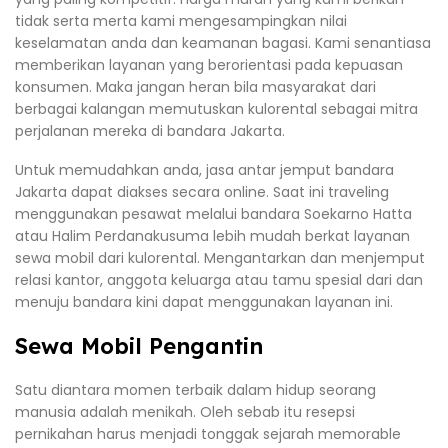
tidak serta merta kami mengesampingkan nilai
keselamatan anda dan keamanan bagasi. Kami senantiasa
memberikan layanan yang berorientasi pada kepuasan
konsumen. Maka jangan heran bila masyarakat dari
berbagai kalangan memutuskan kulorental sebagai mitra
perjalanan mereka di bandara Jakarta.
Untuk memudahkan anda, jasa antar jemput bandara
Jakarta dapat diakses secara online. Saat ini traveling
menggunakan pesawat melalui bandara Soekarno Hatta
atau Halim Perdanakusuma lebih mudah berkat layanan
sewa mobil dari kulorental. Mengantarkan dan menjemput
relasi kantor, anggota keluarga atau tamu spesial dari dan
menuju bandara kini dapat menggunakan layanan ini.
Sewa Mobil Pengantin
Satu diantara momen terbaik dalam hidup seorang
manusia adalah menikah. Oleh sebab itu resepsi
pernikahan harus menjadi tonggak sejarah memorable