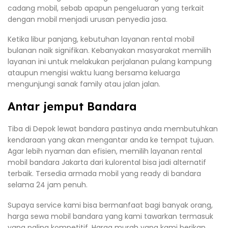
cadang mobil, sebab apapun pengeluaran yang terkait
dengan mobil menjadi urusan penyedia jasa.
Ketika libur panjang, kebutuhan layanan rental mobil
bulanan naik signifikan. Kebanyakan masyarakat memilih
layanan ini untuk melakukan perjalanan pulang kampung
ataupun mengisi waktu luang bersama keluarga
mengunjungi sanak family atau jalan jalan.
Antar jemput Bandara
Tiba di Depok lewat bandara pastinya anda membutuhkan
kendaraan yang akan mengantar anda ke tempat tujuan.
Agar lebih nyaman dan efisien, memilih layanan rental
mobil bandara Jakarta dari kulorental bisa jadi alternatif
terbaik. Tersedia armada mobil yang ready di bandara
selama 24 jam penuh.
Supaya service kami bisa bermanfaat bagi banyak orang,
harga sewa mobil bandara yang kami tawarkan termasuk
yang paling kompetitif. Harga murah yang kami berikan