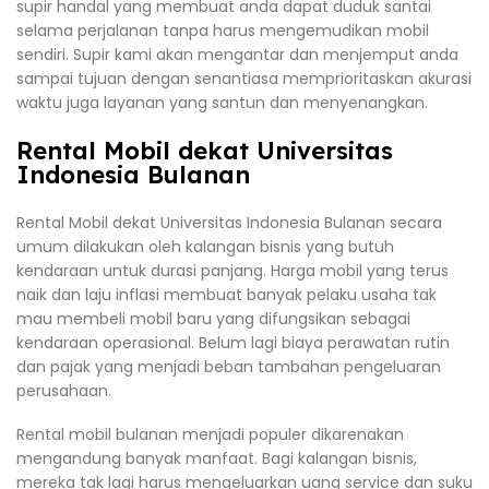
supir handal yang membuat anda dapat duduk santai
selama perjalanan tanpa harus mengemudikan mobil
sendiri. Supir kami akan mengantar dan menjemput anda
sampai tujuan dengan senantiasa memprioritaskan akurasi
waktu juga layanan yang santun dan menyenangkan.
Rental Mobil dekat Universitas
Indonesia Bulanan
Rental Mobil dekat Universitas Indonesia Bulanan secara
umum dilakukan oleh kalangan bisnis yang butuh
kendaraan untuk durasi panjang. Harga mobil yang terus
naik dan laju inflasi membuat banyak pelaku usaha tak
mau membeli mobil baru yang difungsikan sebagai
kendaraan operasional. Belum lagi biaya perawatan rutin
dan pajak yang menjadi beban tambahan pengeluaran
perusahaan.
Rental mobil bulanan menjadi populer dikarenakan
mengandung banyak manfaat. Bagi kalangan bisnis,
mereka tak lagi harus mengeluarkan uang service dan suku