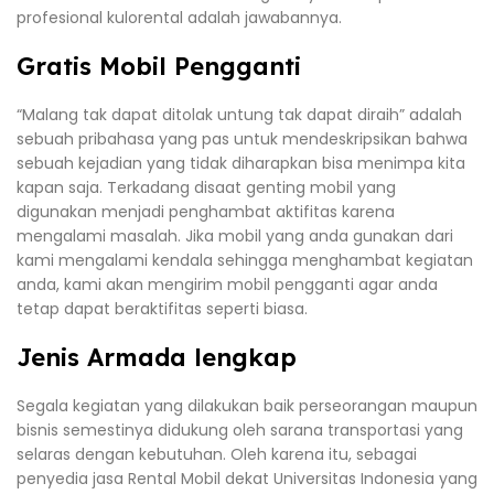
profesional kulorental adalah jawabannya.
Gratis Mobil Pengganti
“Malang tak dapat ditolak untung tak dapat diraih” adalah
sebuah pribahasa yang pas untuk mendeskripsikan bahwa
sebuah kejadian yang tidak diharapkan bisa menimpa kita
kapan saja. Terkadang disaat genting mobil yang
digunakan menjadi penghambat aktifitas karena
mengalami masalah. Jika mobil yang anda gunakan dari
kami mengalami kendala sehingga menghambat kegiatan
anda, kami akan mengirim mobil pengganti agar anda
tetap dapat beraktifitas seperti biasa.
Jenis Armada lengkap
Segala kegiatan yang dilakukan baik perseorangan maupun
bisnis semestinya didukung oleh sarana transportasi yang
selaras dengan kebutuhan. Oleh karena itu, sebagai
penyedia jasa Rental Mobil dekat Universitas Indonesia yang