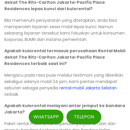
dekat The Ritz-Carlton Jakarta-Pacific Place
Residences lepas kunci dari kulorental?
Bila memenuhi persyaratan yang ditetapkan, anda bisa
memperoleh layanan sewa mobil lepas kunci. Namun
sekarang layanan tersebut kami fokuskan untuk konsumen
korporasi, BUMN dan instansi pemerintah.
Apakah kulorental termasuk perusahaan Rental Mobil
dekat The Ritz-Carlton Jakarta-Pacific Place
Residences terbaik saat ini?
Mengacu pada rasa puas melalui testimoni yang diberikan
sekaligus adanya mobil 24 jam, kami pantas mendapat
sebutan sebagai penyedia
rental mobil Jakarta Selatan
terbaik.
Apakah kulorental melayani antar jemput ke bandara
Jakarta?
WHATSAPP
TELEPON
Paket rental mobil untuk keperluan perjalanan dari dan
menuju bandara Soekarno Hatta dan Bandara Halim