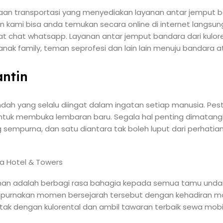
haan transportasi yang menyediakan layanan antar jemput 
 kami bisa anda temukan secara online di internet langsun
 chat whatsapp. Layanan antar jemput bandara dari kuloren
k family, teman seprofesi dan lain lain menuju bandara at
ntin
ah yang selalu diingat dalam ingatan setiap manusia. Pes
untuk membuka lembaran baru. Segala hal penting dimatang
 sempurna, dan satu diantara tak boleh luput dari perhatia
kahan adalah berbagi rasa bahagia kepada semua tamu unda
empurnakan momen bersejarah tersebut dengan kehadiran mo
ak dengan kulorental dan ambil tawaran terbaik sewa mobi