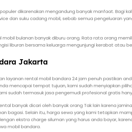
 populer dikarenakan mengandung banyak manfaat. Bagi kala
vice dan suku cadang mobil, sebab semua pengeluaran yang
tal mobil bulanan banyak diburu orang. Rata rata orang memili
si liburan bersama keluarga mengunjungi kerabat atau be
dara Jakarta
n layanan rental mobil bandara 24 jam penuh pastikan an
anda mencapai tempat tujuan, kami sudah menyiapkan pilihan
mi sudah termasuk jasa pengemudi profesional gratis hany
ental banyak dicari oleh banyak orang Tak lain karena jam
n bagasi. Selain itu, harga sewa yang kami tetapkan mam
dengan ekstra charge siluman yang harus anda bayar, karena
wa mobil bandara.