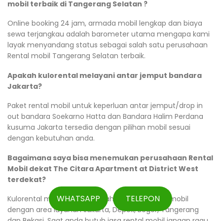
mobil terbaik di Tangerang Selatan ?
Online booking 24 jam, armada mobil lengkap dan biaya
sewa terjangkau adalah barometer utama mengapa kami
layak menyandang status sebagai salah satu perusahaan
Rental mobil Tangerang Selatan terbaik.
Apakah kulorental melayani antar jemput bandara
Jakarta?
Paket rental mobil untuk keperluan antar jemput/drop in
out bandara Soekarno Hatta dan Bandara Halim Perdana
kusuma Jakarta tersedia dengan pilihan mobil sesuai
dengan kebutuhan anda.
Bagaimana saya bisa menemukan perusahaan Rental
Mobil dekat The Citara Apartment at District West
terdekat?
WHATSAPP
TELEPON
Kulorental merupakan perusahaan persewaan mobil
dengan area layanan Jakarta, Depok, Bogor, Tangerang
dan Bekasi. Saat anda butuh jasa rental mobil jangan ragu