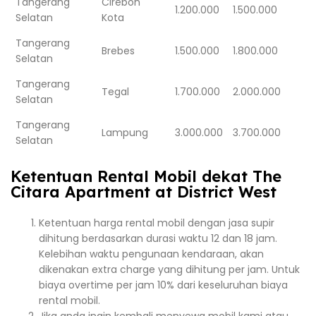
Tangerang
Cirebon
1.200.000
1.500.000
Selatan
Kota
Tangerang
Brebes
1.500.000
1.800.000
Selatan
Tangerang
Tegal
1.700.000
2.000.000
Selatan
Tangerang
Lampung
3.000.000
3.700.000
Selatan
Ketentuan Rental Mobil dekat The
Citara Apartment at District West
Ketentuan harga rental mobil dengan jasa supir
dihitung berdasarkan durasi waktu 12 dan 18 jam.
Kelebihan waktu pengunaan kendaraan, akan
dikenakan extra charge yang dihitung per jam. Untuk
biaya overtime per jam 10% dari keseluruhan biaya
rental mobil.