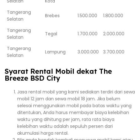
Selatan
Kota
Tangerang
Brebes
1.500.000
1.800.000
Selatan
Tangerang
Tegal
1.700.000
2.000.000
Selatan
Tangerang
Lampung
3.000.000
3.700.000
Selatan
Syarat Rental Mobil dekat The
Breeze BSD City
Jasa rental mobil yang kami sediakan terdiri dari sewa
mobil 12 jam dan sewa mobil 18 jam. Jika belum
selesai menggunakan mobil pada batas waktu yang
ditentukan, Anda harus membayar biaya kelebihan
waktu yang dihitung per jam, rata rata biaya
kelebihan waktu adalah sepuluh persen dari
akumulasi harga rental.
Bila anda hendak kembali menyewa mobil kami atau