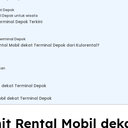
ri Depok
al Depok untuk wisata
rminal Depok Terkini
Terminal Depok
l Mobil dekat Terminal Depok dari Kulorental?
kan
l dekat Terminal Depok
bil dekat Terminal Depok
nit Rental Mobil dek