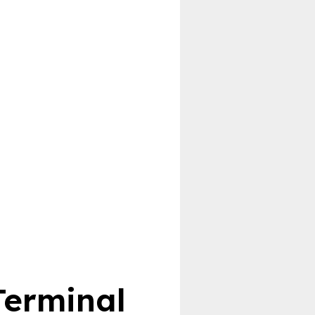
Terminal