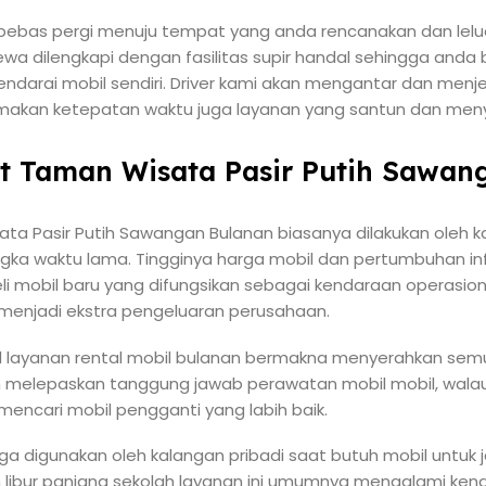
a bebas pergi menuju tempat yang anda rencanakan dan l
ewa dilengkapi dengan fasilitas supir handal sehingga anda 
ndarai mobil sendiri. Driver kami akan mengantar dan men
akan ketepatan waktu juga layanan yang santun dan men
at Taman Wisata Pasir Putih Sawan
ta Pasir Putih Sawangan Bulanan biasanya dilakukan oleh k
gka waktu lama. Tingginya harga mobil dan pertumbuhan in
 mobil baru yang difungsikan sebagai kendaraan operasion
menjadi ekstra pengeluaran perusahaan.
layanan rental mobil bulanan bermakna menyerahkan sem
ah melepaskan tanggung jawab perawatan mobil mobil, wal
 mencari mobil pengganti yang labih baik.
ga digunakan oleh kalangan pribadi saat butuh mobil untuk 
n libur panjang sekolah layanan ini umumnya mengalami kena