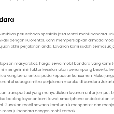
dara
uhkan perusahaan spesialis jasa rental mobil bandara Jak
ikasi dengan kulorental. Kami mempersiapkan armada mobil
uan akhir perjalanan anda. Layanan kami sudah termasuk j
apisan masyarakat, harga sewa mobil bandara yang kami ta
ami mengeliminir faktor keselamatan penumpang beserta k
ice yang berorientasi pada kepuasan konsumen. Maka jang
rental sebagai mitra perjalanan mereka di bandara Jakart
haan transportasi yang menyediakan layanan antar jemput 
isa booking layanan kami lewat smartphone anda,lakukan 
i. Gunakan mobil sewaan kami untuk mengantar dan menje
dan menuju bandara dengan mobil terbaik.