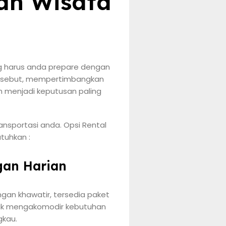
an Wisata
g harus anda prepare dengan
 tersebut, mempertimbangkan
 menjadi keputusan paling
ansportasi anda. Opsi Rental
tuhkan :
gan Harian
gan khawatir, tersedia paket
ntuk mengakomodir kebutuhan
gkau.