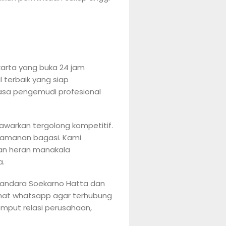
arta yang buka 24 jam
 terbaik yang siap
asa pengemudi profesional
warkan tergolong kompetitif.
eamanan bagasi. Kami
an heran manakala
a.
bandara Soekarno Hatta dan
chat whatsapp agar terhubung
mput relasi perusahaan,