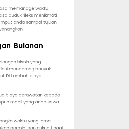
eluasa memanage waktu
bisa duduk rileks menikmati
jemput anda sampai tujuan
yenangkan.
gan Bulanan
alangan bisnis yang
flasi mendorong banyak
al. Di tambah biaya
ua biaya perawatan kepada
aupun mobil yang anda sewa
jangka waktu yang lama.
ikan permintaan cukup tinggi