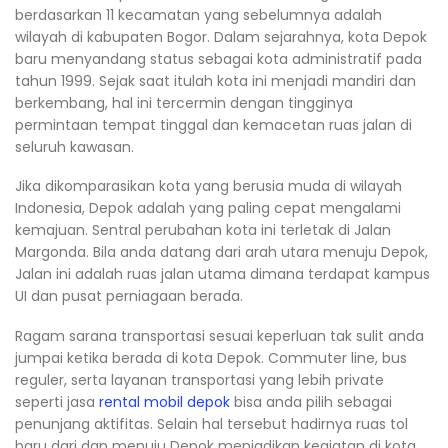
berdasarkan 11 kecamatan yang sebelumnya adalah
wilayah di kabupaten Bogor. Dalam sejarahnya, kota Depok
baru menyandang status sebagai kota administratif pada
tahun 1999. Sejak saat itulah kota ini menjadi mandiri dan
berkembang, hal ini tercermin dengan tingginya
permintaan tempat tinggal dan kemacetan ruas jalan di
seluruh kawasan.
Jika dikomparasikan kota yang berusia muda di wilayah
Indonesia, Depok adalah yang paling cepat mengalami
kemajuan. Sentral perubahan kota ini terletak di Jalan
Margonda. Bila anda datang dari arah utara menuju Depok,
Jalan ini adalah ruas jalan utama dimana terdapat kampus
UI dan pusat perniagaan berada.
Ragam sarana transportasi sesuai keperluan tak sulit anda
jumpai ketika berada di kota Depok. Commuter line, bus
reguler, serta layanan transportasi yang lebih private
seperti jasa
rental mobil depok
bisa anda pilih sebagai
penunjang aktifitas. Selain hal tersebut hadirnya ruas tol
baru dari dan menuju Depok menjadikan kegiatan di kota