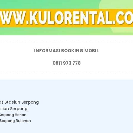
INFORMASI BOOKING MOBIL
0811 973 778
kat Stasiun Serpong
asiun Serpong
Serpong Harian
 Serpong Bulanan