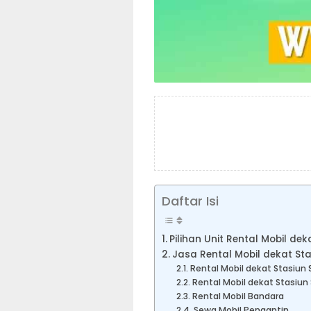
Daftar Isi
Pilihan Unit Rental Mobil de
Jasa Rental Mobil dekat St
Rental Mobil dekat Stasiun 
Rental Mobil dekat Stasiun
Rental Mobil Bandara
Sewa Mobil Pengantin