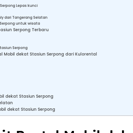
 Serpong Lepas kunci
ly dari Tangerang Selatan
 Serpong untuk wisata
tasiun Serpong Terbaru
Stasiun Serpong
Mobil dekat Stasiun Serpong dari Kulorental
bil dekat Stasiun Serpong
elatan
bil dekat Stasiun Serpong