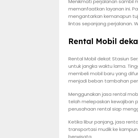
Menikmati perjalanan sambil m
memanfaatkan layanan ini. Pak
mengantarkan kemanapun tujua
lintas sepanjang perjalanan. 
Rental Mobil dek
Rental Mobil dekat Stasiun S
untuk jangka waktu lama. Tin
membeli mobil baru yang difu
menjadi beban tambahan pen
Menggunakan jasa rental mob
telah melepaskan kewajiban p
perusahaan rental siap mengg
Ketika libur panjang, jasa ren
transportasi mudik ke kampun
berwisata.