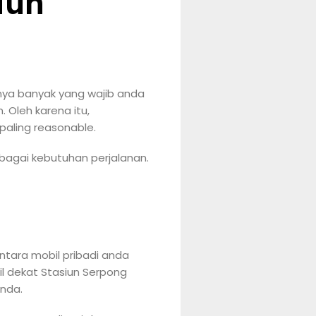
iun
nya banyak yang wajib anda
 Oleh karena itu,
aling reasonable.
rbagai kebutuhan perjalanan.
ntara mobil pribadi anda
l dekat Stasiun Serpong
anda.