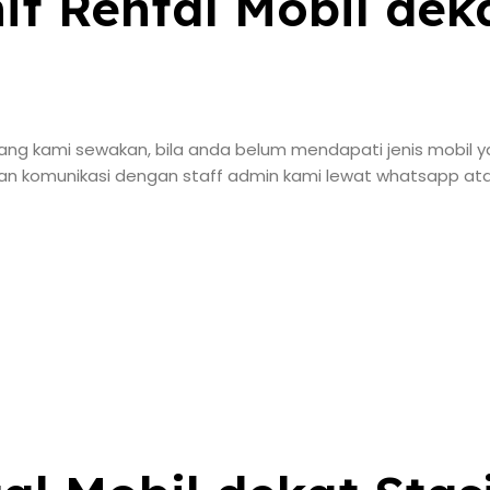
nit Rental Mobil dek
l yang kami sewakan, bila anda belum mendapati jenis mobi
kan komunikasi dengan staff admin kami lewat whatsapp ata