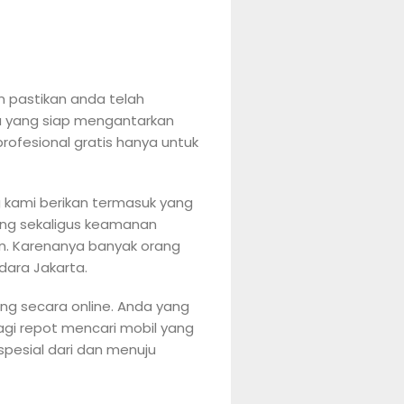
m pastikan anda telah
a yang siap mengantarkan
rofesional gratis hanya untuk
 kami berikan termasuk yang
ang sekaligus keamanan
n. Karenanya banyak orang
dara Jakarta.
g secara online. Anda yang
agi repot mencari mobil yang
spesial dari dan menuju