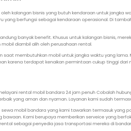
 oleh kalangan bisnis yang butuh kendaraan untuk jangka wa
yang berfungsi sebagai kendaraan operasional. Di tambah
ndung banyak benefit. Khusus untuk kalangan bisnis, mer
mobil diambil alih oleh perusahaan rental.
an saat membutuhkan mobil untuk jangka waktu yang lama. M
n karena terdapat kenaikan permintaan cukup tinggi dari 
 melayani rental mobil bandara 24 jam penuh Cobalah hub
terbaik yang aman dan nyaman. Layanan kami sudah termasuk 
a sewa mobil bandara yang kami tawarkan termasuk yang pa
bawaan. Kami berupaya memberikan serveice yang berfok
ental sebagai penyedia jasa transportasi mereka di bandar