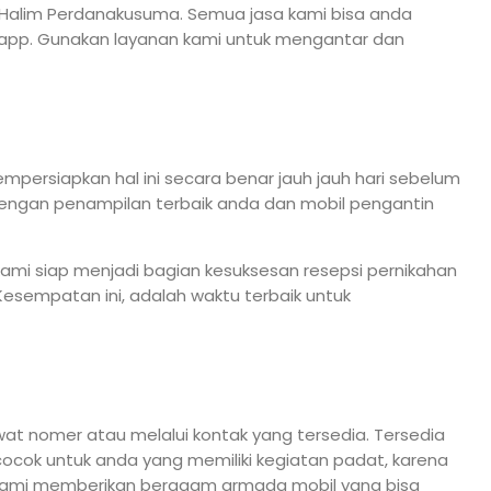
 Halim Perdanakusuma. Semua jasa kami bisa anda
tsapp. Gunakan layanan kami untuk mengantar dan
mpersiapkan hal ini secara benar jauh jauh hari sebelum
 dengan penampilan terbaik anda dan mobil pengantin
kami siap menjadi bagian kesuksesan resepsi pernikahan
Kesempatan ini, adalah waktu terbaik untuk
at nomer atau melalui kontak yang tersedia. Tersedia
cocok untuk anda yang memiliki kegiatan padat, karena
g kami memberikan beragam armada mobil yang bisa