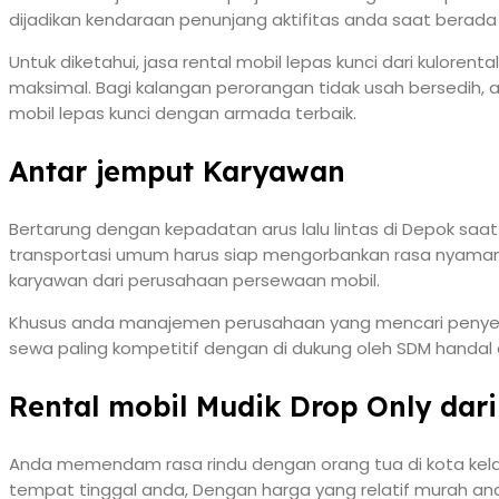
dijadikan kendaraan penunjang aktifitas anda saat berada d
Untuk diketahui, jasa rental mobil lepas kunci dari kuloren
maksimal. Bagi kalangan perorangan tidak usah bersedih, 
mobil lepas kunci dengan armada terbaik.
Antar jemput Karyawan
Bertarung dengan kepadatan arus lalu lintas di Depok sa
transportasi umum harus siap mengorbankan rasa nyaman 
karyawan dari perusahaan persewaan mobil.
Khusus anda manajemen perusahaan yang mencari penyedi
sewa paling kompetitif dengan di dukung oleh SDM handal d
Rental mobil Mudik Drop Only dar
Anda memendam rasa rindu dengan orang tua di kota kela
tempat tinggal anda, Dengan harga yang relatif murah 