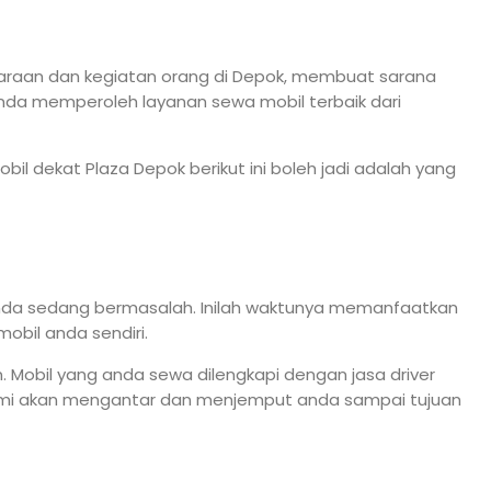
ndaraan dan kegiatan orang di Depok, membuat sarana
ar anda memperoleh layanan sewa mobil terbaik dari
bil dekat Plaza Depok berikut ini boleh jadi adalah yang
 anda sedang bermasalah. Inilah waktunya memanfaatkan
obil anda sendiri.
 Mobil yang anda sewa dilengkapi dengan jasa driver
 kami akan mengantar dan menjemput anda sampai tujuan