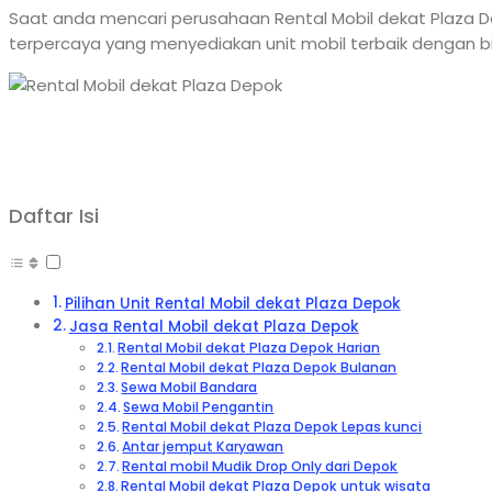
Saat anda mencari perusahaan Rental Mobil dekat Plaza De
terpercaya yang menyediakan unit mobil terbaik dengan b
Daftar Isi
Pilihan Unit Rental Mobil dekat Plaza Depok
Jasa Rental Mobil dekat Plaza Depok
Rental Mobil dekat Plaza Depok Harian
Rental Mobil dekat Plaza Depok Bulanan
Sewa Mobil Bandara
Sewa Mobil Pengantin
Rental Mobil dekat Plaza Depok Lepas kunci
Antar jemput Karyawan
Rental mobil Mudik Drop Only dari Depok
Rental Mobil dekat Plaza Depok untuk wisata