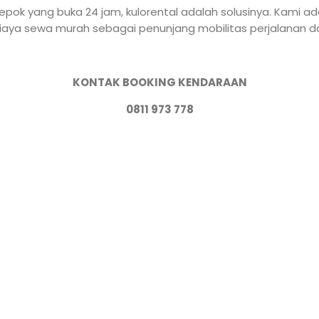
pok yang buka 24 jam, kulorental adalah solusinya. Kami a
iaya sewa murah sebagai penunjang mobilitas perjalanan da
KONTAK BOOKING KENDARAAN
0811 973 778