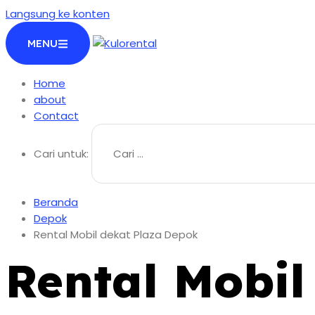
Langsung ke konten
MENU
Home
about
Contact
Cari untuk:
Beranda
Depok
Rental Mobil dekat Plaza Depok
Rental Mobil