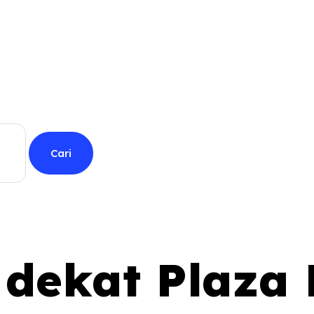
 dekat Plaza