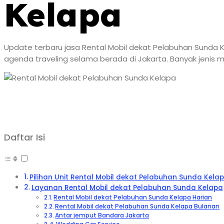
Kelapa
Update terbaru jasa Rental Mobil dekat Pelabuhan Sunda 
agenda traveling selama berada di Jakarta. Banyak jenis 
Daftar Isi
Pilihan Unit Rental Mobil dekat Pelabuhan Sunda Kela
Layanan Rental Mobil dekat Pelabuhan Sunda Kelapa
Rental Mobil dekat Pelabuhan Sunda Kelapa Harian
Rental Mobil dekat Pelabuhan Sunda Kelapa Bulanan
Antar jemput Bandara Jakarta