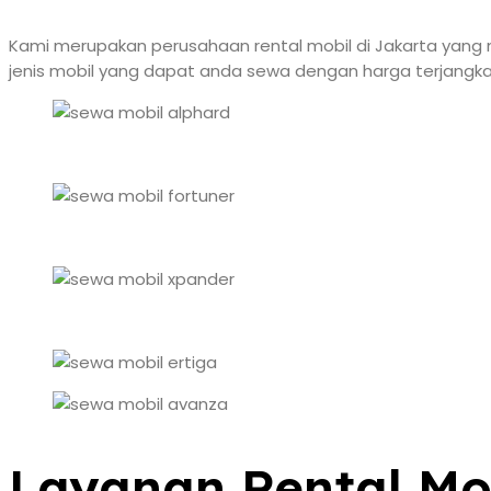
Kami merupakan perusahaan rental mobil di Jakarta yang m
jenis mobil yang dapat anda sewa dengan harga terjangka
Layanan Rental Mo