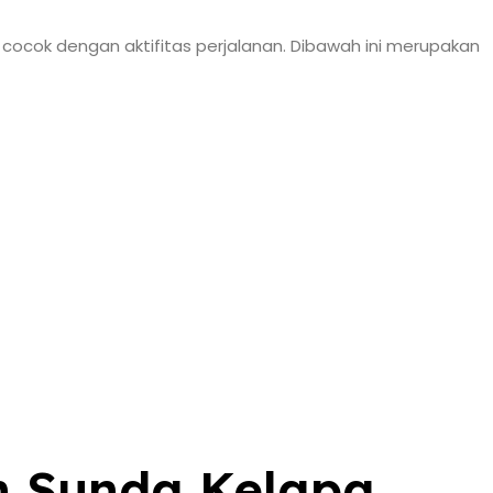
cocok dengan aktifitas perjalanan. Dibawah ini merupakan
n Sunda Kelapa