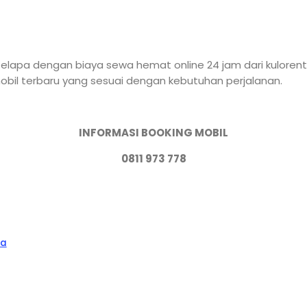
Kelapa dengan biaya sewa hemat online 24 jam dari kuloren
mobil terbaru yang sesuai dengan kebutuhan perjalanan.
INFORMASI BOOKING MOBIL
0811 973 778
pa