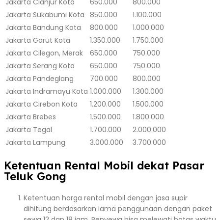
Jakarta
Cianjur Kota
650.000
800.000
Jakarta
Sukabumi Kota
850.000
1.100.000
Jakarta
Bandung Kota
800.000
1.000.000
Jakarta
Garut Kota
1.350.000
1.750.000
Jakarta
Cilegon, Merak
650.000
750.000
Jakarta
Serang Kota
650.000
750.000
Jakarta
Pandeglang
700.000
800.000
Jakarta
Indramayu Kota
1.000.000
1.300.000
Jakarta
Cirebon Kota
1.200.000
1.500.000
Jakarta
Brebes
1.500.000
1.800.000
Jakarta
Tegal
1.700.000
2.000.000
Jakarta
Lampung
3.000.000
3.700.000
Ketentuan Rental Mobil dekat Pasar
Teluk Gong
Ketentuan harga rental mobil dengan jasa supir
dihitung berdasarkan lama penggunaan dengan paket
sewa 12 dan 18 jam. Penyewa bisa melewati batas waktu