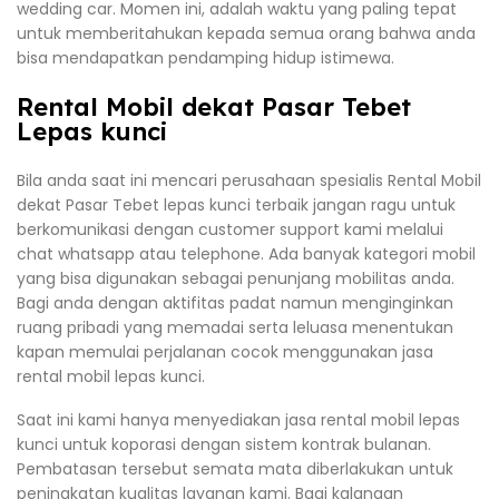
wedding car. Momen ini, adalah waktu yang paling tepat
untuk memberitahukan kepada semua orang bahwa anda
bisa mendapatkan pendamping hidup istimewa.
Rental Mobil dekat Pasar Tebet
Lepas kunci
Bila anda saat ini mencari perusahaan spesialis Rental Mobil
dekat Pasar Tebet lepas kunci terbaik jangan ragu untuk
berkomunikasi dengan customer support kami melalui
chat whatsapp atau telephone. Ada banyak kategori mobil
yang bisa digunakan sebagai penunjang mobilitas anda.
Bagi anda dengan aktifitas padat namun menginginkan
ruang pribadi yang memadai serta leluasa menentukan
kapan memulai perjalanan cocok menggunakan jasa
rental mobil lepas kunci.
Saat ini kami hanya menyediakan jasa rental mobil lepas
kunci untuk koporasi dengan sistem kontrak bulanan.
Pembatasan tersebut semata mata diberlakukan untuk
peningkatan kualitas layanan kami. Bagi kalangan