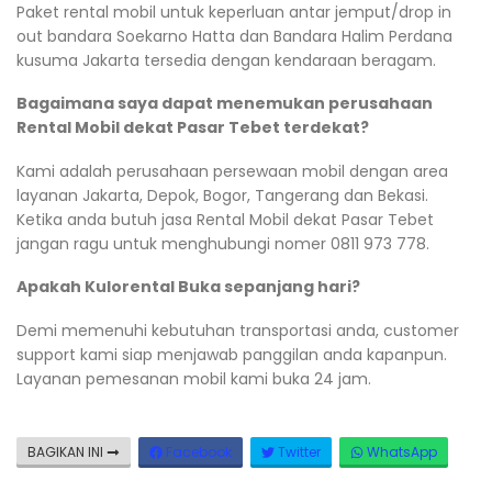
Paket rental mobil untuk keperluan antar jemput/drop in
out bandara Soekarno Hatta dan Bandara Halim Perdana
kusuma Jakarta tersedia dengan kendaraan beragam.
Bagaimana saya dapat menemukan perusahaan
Rental Mobil dekat Pasar Tebet terdekat?
Kami adalah perusahaan persewaan mobil dengan area
layanan Jakarta, Depok, Bogor, Tangerang dan Bekasi.
Ketika anda butuh jasa Rental Mobil dekat Pasar Tebet
jangan ragu untuk menghubungi nomer 0811 973 778.
Apakah Kulorental Buka sepanjang hari?
Demi memenuhi kebutuhan transportasi anda, customer
support kami siap menjawab panggilan anda kapanpun.
Layanan pemesanan mobil kami buka 24 jam.
BAGIKAN INI
Facebook
Twitter
WhatsApp