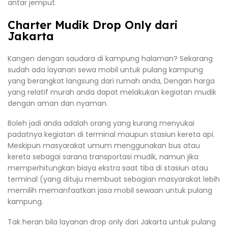
antar jemput.
Charter Mudik Drop Only dari
Jakarta
Kangen dengan saudara di kampung halaman? Sekarang
sudah ada layanan sewa mobil untuk pulang kampung
yang berangkat langsung dari rumah anda, Dengan harga
yang relatif murah anda dapat melakukan kegiatan mudik
dengan aman dan nyaman.
Boleh jadi anda adalah orang yang kurang menyukai
padatnya kegiatan di terminal maupun stasiun kereta api.
Meskipun masyarakat umum menggunakan bus atau
kereta sebagai sarana transportasi mudik, namun jika
memperhitungkan biaya ekstra saat tiba di stasiun atau
terminal (yang dituju membuat sebagian masyarakat lebih
memilih memanfaatkan jasa mobil sewaan untuk pulang
kampung.
Tak heran bila layanan drop only dari Jakarta untuk pulang