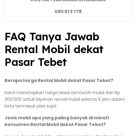
0811 973 778
FAQ Tanya Jawab
Rental Mobil dekat
Pasar Tebet
Berapa harga Rental Mobil dekat Pasar Tebet?
Kami menetapkan harga sewa termurah mulai dari Rp
300.000 untuk layanan rental mobil selama 6 jam dalam
kota termasuk jasa supir.
Jenis mobil apa yang paling banyak di minati
konsumen Rental Mobil dekat Pasar Tebet?