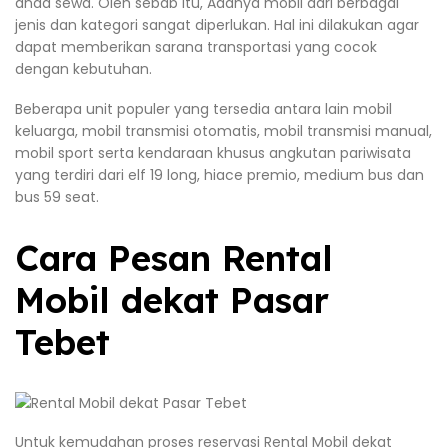
anda sewa. Oleh sebab itu, Adanya mobil dari berbagai
jenis dan kategori sangat diperlukan. Hal ini dilakukan agar
dapat memberikan sarana transportasi yang cocok
dengan kebutuhan.
Beberapa unit populer yang tersedia antara lain mobil
keluarga, mobil transmisi otomatis, mobil transmisi manual,
mobil sport serta kendaraan khusus angkutan pariwisata
yang terdiri dari elf 19 long, hiace premio, medium bus dan
bus 59 seat.
Cara Pesan Rental
Mobil dekat Pasar
Tebet
Untuk kemudahan proses reservasi Rental Mobil dekat