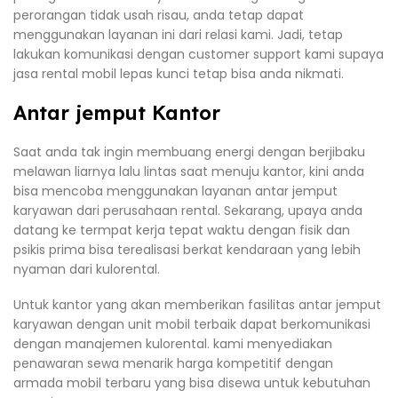
perorangan tidak usah risau, anda tetap dapat
menggunakan layanan ini dari relasi kami. Jadi, tetap
lakukan komunikasi dengan customer support kami supaya
jasa rental mobil lepas kunci tetap bisa anda nikmati.
Antar jemput Kantor
Saat anda tak ingin membuang energi dengan berjibaku
melawan liarnya lalu lintas saat menuju kantor, kini anda
bisa mencoba menggunakan layanan antar jemput
karyawan dari perusahaan rental. Sekarang, upaya anda
datang ke termpat kerja tepat waktu dengan fisik dan
psikis prima bisa terealisasi berkat kendaraan yang lebih
nyaman dari kulorental.
Untuk kantor yang akan memberikan fasilitas antar jemput
karyawan dengan unit mobil terbaik dapat berkomunikasi
dengan manajemen kulorental. kami menyediakan
penawaran sewa menarik harga kompetitif dengan
armada mobil terbaru yang bisa disewa untuk kebutuhan