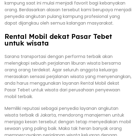
kampung saat ini mulai menjadi favorit bagi kebanyakan
orang. Berdasarkan alasan tersebut kami berupaya menjadi
penyedia angkutan pulang kampung profesional yang
dapat dijangkau oleh semua kalangan masyarakat.
Rental Mobil dekat Pasar Tebet
untuk wisata
Sarana transportasi dengan performa terbaik akan
melengkapi sebuah perjalanan liburan wisata bersama
orang orang terdekat. Agar seluruh anggota keluarga
merasakan sensasi perjalanan wisata yang menyenangkan,
anda harus menggunakan layanan Rental Mobil dekat
Pasar Tebet untuk wisata dari perusahaan penyewaan
mobil terbaik.
Memiliki reputasi sebagai penyedia layanan angkutan
wisata terbaik di Jakarta, mendorong manajemen untuk
menjaga kesan tersebut dengan tetap menyediakan mobil
sewaan yang paling baik. Maka tak heran banyak orang
mempercayakan perjalanan wisata keluarga dengan