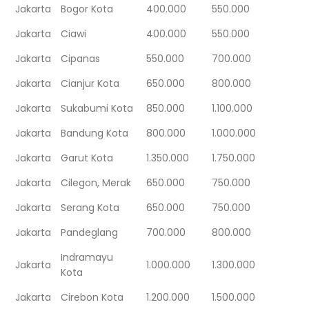
Jakarta
Bogor Kota
400.000
550.000
Jakarta
Ciawi
400.000
550.000
Jakarta
Cipanas
550.000
700.000
Jakarta
Cianjur Kota
650.000
800.000
Jakarta
Sukabumi Kota
850.000
1.100.000
Jakarta
Bandung Kota
800.000
1.000.000
Jakarta
Garut Kota
1.350.000
1.750.000
Jakarta
Cilegon, Merak
650.000
750.000
Jakarta
Serang Kota
650.000
750.000
Jakarta
Pandeglang
700.000
800.000
Indramayu
Jakarta
1.000.000
1.300.000
Kota
Jakarta
Cirebon Kota
1.200.000
1.500.000