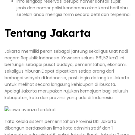
Info lengkap reservasi berupa nomer kontak supir,
jenis dan nomor polisi kendaraan akan kami beritahu
setelah anda mengisi form secara detil dan terperinci
Tentang Jakarta
Jakarta memiliki peran sebagai jantung sekaligus urat nadi
negara Republik Indonesia. Kawasan seluas 661,52 km2 ini
berfungsi sebagai pusat budaya, pemerintahan, ekonomi,
sekaligus hiburan.Dapat dipastikan setiap orang dari
berbagai wilayah di Indonesia, pasti ingin datang ke Jakarta
untuk melihat secara langsung kehidupan di ibukota.
Apalagi Jakarta merupakan rujukan kemajuan bagi seluruh
kabupaten, kota dan provinsi yang ada di Indonesia.
Tata Kelola sistem pemerintahan Provinsi DKI Jakarta
dibangun berdasarkan lima kota administratif dan 1
kabupaten administratif, yakni Jakarta Barat, Jakarta Timur,