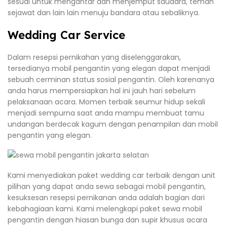
sesuai untuk mengantar dan menjemput saudara, teman
sejawat dan lain lain menuju bandara atau sebaliknya.
Wedding Car Service
Dalam resepsi pernikahan yang diselenggarakan,
tersedianya mobil pengantin yang elegan dapat menjadi
sebuah cerminan status sosial pengantin. Oleh karenanya
anda harus mempersiapkan hal ini jauh hari sebelum
pelaksanaan acara. Momen terbaik seumur hidup sekali
menjadi sempurna saat anda mampu membuat tamu
undangan berdecak kagum dengan penampilan dan mobil
pengantin yang elegan.
Kami menyediakan paket wedding car terbaik dengan unit
pilihan yang dapat anda sewa sebagai mobil pengantin,
kesuksesan resepsi pernikanan anda adalah bagian dari
kebahagiaan kami. Kami melengkapi paket sewa mobil
pengantin dengan hiasan bunga dan supir khusus acara