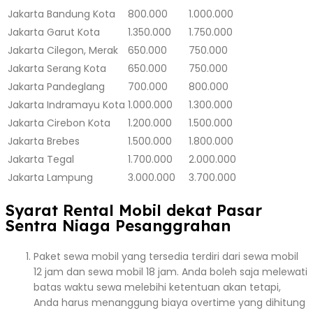
Jakarta
Bandung Kota
800.000
1.000.000
Jakarta
Garut Kota
1.350.000
1.750.000
Jakarta
Cilegon, Merak
650.000
750.000
Jakarta
Serang Kota
650.000
750.000
Jakarta
Pandeglang
700.000
800.000
Jakarta
Indramayu Kota
1.000.000
1.300.000
Jakarta
Cirebon Kota
1.200.000
1.500.000
Jakarta
Brebes
1.500.000
1.800.000
Jakarta
Tegal
1.700.000
2.000.000
Jakarta
Lampung
3.000.000
3.700.000
Syarat Rental Mobil dekat Pasar
Sentra Niaga Pesanggrahan
Paket sewa mobil yang tersedia terdiri dari sewa mobil
12 jam dan sewa mobil 18 jam. Anda boleh saja melewati
batas waktu sewa melebihi ketentuan akan tetapi,
Anda harus menanggung biaya overtime yang dihitung