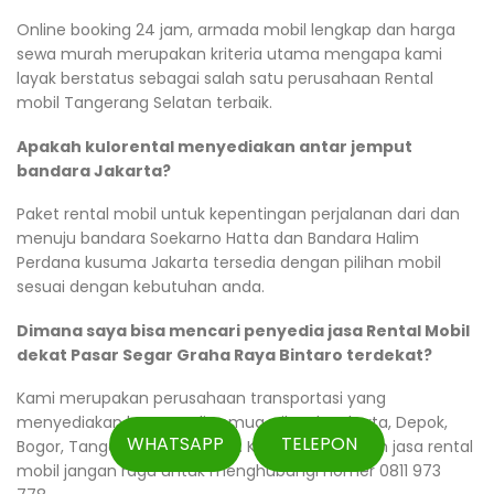
Online booking 24 jam, armada mobil lengkap dan harga
sewa murah merupakan kriteria utama mengapa kami
layak berstatus sebagai salah satu perusahaan Rental
mobil Tangerang Selatan terbaik.
Apakah kulorental menyediakan antar jemput
bandara Jakarta?
Paket rental mobil untuk kepentingan perjalanan dari dan
menuju bandara Soekarno Hatta dan Bandara Halim
Perdana kusuma Jakarta tersedia dengan pilihan mobil
sesuai dengan kebutuhan anda.
Dimana saya bisa mencari penyedia jasa Rental Mobil
dekat Pasar Segar Graha Raya Bintaro terdekat?
Kami merupakan perusahaan transportasi yang
menyediakan layanan di semua wilayah Jakarta, Depok,
WHATSAPP
TELEPON
Bogor, Tangerang dan Bekasi. Ketika anda butuh jasa rental
mobil jangan ragu untuk menghubungi nomer 0811 973