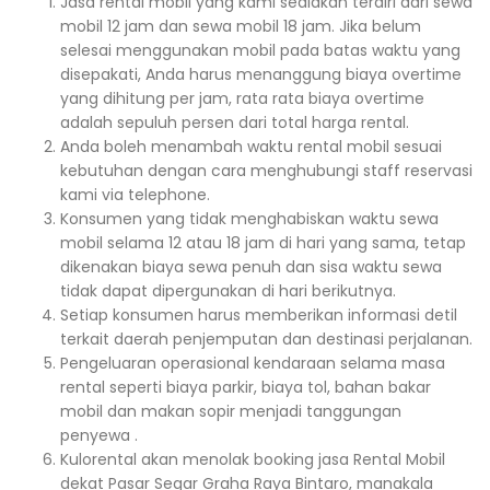
Jasa rental mobil yang kami sediakan terdiri dari sewa
mobil 12 jam dan sewa mobil 18 jam. Jika belum
selesai menggunakan mobil pada batas waktu yang
disepakati, Anda harus menanggung biaya overtime
yang dihitung per jam, rata rata biaya overtime
adalah sepuluh persen dari total harga rental.
Anda boleh menambah waktu rental mobil sesuai
kebutuhan dengan cara menghubungi staff reservasi
kami via telephone.
Konsumen yang tidak menghabiskan waktu sewa
mobil selama 12 atau 18 jam di hari yang sama, tetap
dikenakan biaya sewa penuh dan sisa waktu sewa
tidak dapat dipergunakan di hari berikutnya.
Setiap konsumen harus memberikan informasi detil
terkait daerah penjemputan dan destinasi perjalanan.
Pengeluaran operasional kendaraan selama masa
rental seperti biaya parkir, biaya tol, bahan bakar
mobil dan makan sopir menjadi tanggungan
penyewa .
Kulorental akan menolak booking jasa Rental Mobil
dekat Pasar Segar Graha Raya Bintaro, manakala