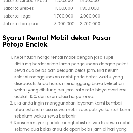
Jakarta
Cirebon Kota
1.200.000
1.500.000
Jakarta
Brebes
1.500.000
1.800.000
Jakarta
Tegal
1.700.000
2.000.000
Jakarta
Lampung
3.000.000
3.700.000
Syarat Rental Mobil dekat Pasar
Petojo Enclek
Ketentuan harga rental mobil dengan jasa supir
dihitung berdasarkan lama penggunaan dengan paket
sewa dua belas dan delapan belas jam. Bila belum
selesai menggunakan mobil pada batas waktu yang
disepakati, Anda harus menanggung biaya kelebihan
waktu yang dihitung per jam, rata rata biaya overtime
adalah 10% dari akumulasi harga sewa.
Bila anda ingin menggunakan layanan kami kembali
atau extend masa sewa mobil secepatnya kontak kami
sebelum waktu sewa berkahir.
Konsumen yang tidak menghabiskan waktu sewa mobil
selama dua belas atau delapan belas jam di hari yang