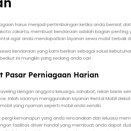
an
iagaan harus menjadi pertimbangan ketika anda berniat datan
 ibukota Jakarta, membuat kendaraan adalah bagian penting
ental agar anda mendapatkan layanan sewa mobil terbaik d
 sewa kendaraan yang kami berikan sebagai solusi kebutuhan
berikut ini mungkin yang sedang anda cari :
at Pasar Perniagaan Harian
raveling dengan anggota keluarga, sahabat, rekan bisnis se
. Inilah saatnya menggunakan layanan Rental Mobil dekat 
mobil yang nyaman seperti mobil anda sendiri.
at pergi kemanapun yang anda rencanakan dan leluasa mema
ngan fasilitas driver handal yang membuat anda dapat dud