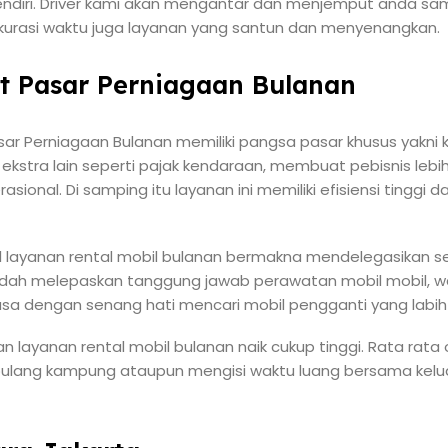
endiri. Driver kami akan mengantar dan menjemput anda sa
rasi waktu juga layanan yang santun dan menyenangkan.
at Pasar Perniagaan Bulanan
asar Perniagaan Bulanan memiliki pangsa pasar khusus yakni k
kstra lain seperti pajak kendaraan, membuat pebisnis lebih
sional. Di samping itu layanan ini memiliki efisiensi tingg
layanan rental mobil bulanan bermakna mendelegasikan 
sudah melepaskan tanggung jawab perawatan mobil mobil, 
sa dengan senang hati mencari mobil pengganti yang labih 
an layanan rental mobil bulanan naik cukup tinggi. Rata rata 
 pulang kampung ataupun mengisi waktu luang bersama kel