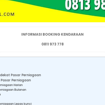
INFORMASI BOOKING KENDARAAN
0811 973 778
l dekat Pasar Perniagaan
t Pasar Perniagaan
erniagaan Harian
erniagaan Bulanan
a
erniagaan Lepas kunci