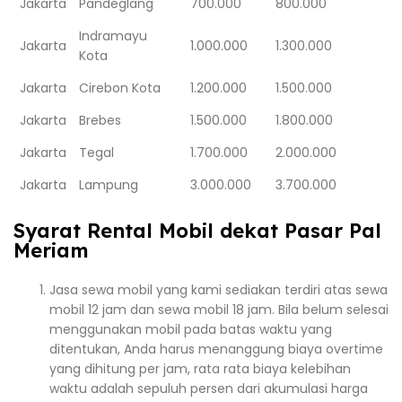
Jakarta
Pandeglang
700.000
800.000
Indramayu
Jakarta
1.000.000
1.300.000
Kota
Jakarta
Cirebon Kota
1.200.000
1.500.000
Jakarta
Brebes
1.500.000
1.800.000
Jakarta
Tegal
1.700.000
2.000.000
Jakarta
Lampung
3.000.000
3.700.000
Syarat Rental Mobil dekat Pasar Pal
Meriam
Jasa sewa mobil yang kami sediakan terdiri atas sewa
mobil 12 jam dan sewa mobil 18 jam. Bila belum selesai
menggunakan mobil pada batas waktu yang
ditentukan, Anda harus menanggung biaya overtime
yang dihitung per jam, rata rata biaya kelebihan
waktu adalah sepuluh persen dari akumulasi harga