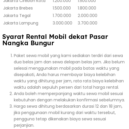
Jakarta
Cirebon Kota
1.200.000
1.500.000
Jakarta
Brebes
1.500.000
1.800.000
Jakarta
Tegal
1.700.000
2.000.000
Jakarta
Lampung
3.000.000
3.700.000
Syarat Rental Mobil dekat Pasar
Nangka Bungur
Paket sewa mobil yang kami sediakan terdiri dari sewa
dua belas jam dan sewa delapan belas jam. Jika belum
selesai menggunakan mobil pada batas waktu yang
disepakati, Anda harus membayar biaya kelebihan
waktu yang dihitung per jam, rata rata biaya kelebihan
waktu adalah sepuluh persen dari total harga rental.
Anda boleh memperpanjang waktu sewa mobil sesuai
kebutuhan dengan melakukan konfirmasi sebelumnya.
Harga sewa dihitung berdasarkan durasi 12 dan 18 jam,
jika penggunaan mobil kurang dari waktu tersebut,
pengguna tetap dikenakan biaya sewa sesuai
perjanjian.