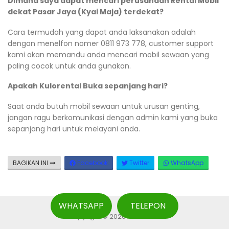
Dimana saya dapat mencari perusahaan Rental Mobil
dekat Pasar Jaya (Kyai Maja) terdekat?
Cara termudah yang dapat anda laksanakan adalah
dengan menelfon nomer 0811 973 778, customer support
kami akan memandu anda mencari mobil sewaan yang
paling cocok untuk anda gunakan.
Apakah Kulorental Buka sepanjang hari?
Saat anda butuh mobil sewaan untuk urusan genting,
jangan ragu berkomunikasi dengan admin kami yang buka
sepanjang hari untuk melayani anda.
BAGIKAN INI
Facebook
Twitter
WhatsApp
WHATSAPP
TELEPON
Copyright © 2026 Kulorental