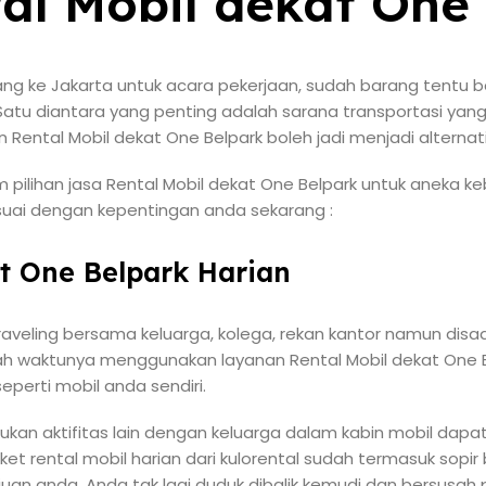
al Mobil dekat One
ang ke Jakarta untuk acara pekerjaan, sudah barang tentu 
 Satu diantara yang penting adalah sarana transportasi yang 
ental Mobil dekat One Belpark boleh jadi menjadi alternati
pilihan jasa Rental Mobil dekat One Belpark untuk aneka ke
sesuai dengan kepentingan anda sekarang :
at One Belpark Harian
raveling bersama keluarga, kolega, rekan kantor namun dis
h waktunya menggunakan layanan Rental Mobil dekat One Bel
perti mobil anda sendiri.
kukan aktifitas lain dengan keluarga dalam kabin mobil dap
et rental mobil harian dari kulorental sudah termasuk sop
n anda. Anda tak lagi duduk dibalik kemudi dan bersusah p