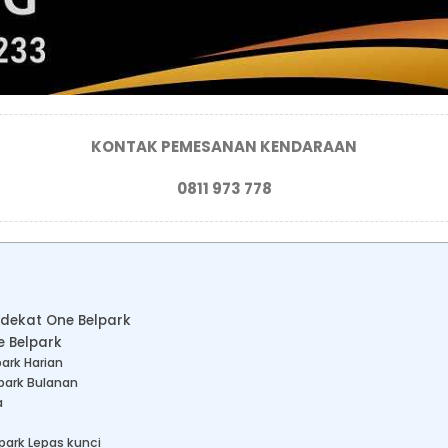
KONTAK PEMESANAN KENDARAAN
0811 973 778
 dekat One Belpark
e Belpark
ark Harian
park Bulanan
a
park Lepas kunci