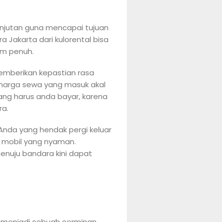
anjutan guna mencapai tujuan
Jakarta dari kulorental bisa
am penuh.
memberikan kepastian rasa
harga sewa yang masuk akal
ang harus anda bayar, karena
ra.
Anda yang hendak pergi keluar
i mobil yang nyaman.
enuju bandara kini dapat
t menjadi sebuah cerminan