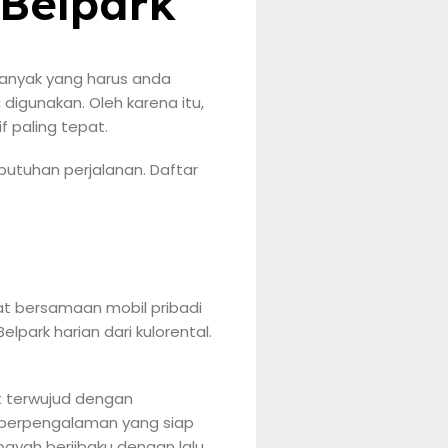
 Belpark
banyak yang harus anda
digunakan. Oleh karena itu,
f paling tepat.
butuhan perjalanan. Daftar
aat bersamaan mobil pribadi
park harian dari kulorental.
at terwujud dengan
ir berpengalaman yang siap
ayah berjibaku dengan lalu