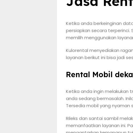
Jasa Rent
Ketika anda berkeinginan dat
persiapkan secara terperinci.
memilih menggunakan layanan R
Kulorental menyediakan ragam 
layanan berikut ini bisa jadi 
Rental Mobil dek
Ketika anda ingin melakukan t
anda sedang bermasalah. Inila
Tersedia mobil yang nyaman se
Rileks dan santai sambil mela
memanfaatkan layanan ini. Pak
mengantarkan kemanapun tujua