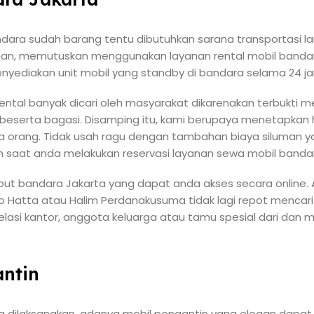
ndara sudah barang tentu dibutuhkan sarana transportasi l
an, memutuskan menggunakan layanan rental mobil bandara 
 menyediakan unit mobil yang standby di bandara selama 24 j
ental banyak dicari oleh masyarakat dikarenakan terbukti 
serta bagasi. Disamping itu, kami berupaya menetapkan 
ua orang. Tidak usah ragu dengan tambahan biaya siluman y
an saat anda melakukan reservasi layanan sewa mobil banda
put bandara Jakarta yang dapat anda akses secara online. 
o Hatta atau Halim Perdanakusuma tidak lagi repot mencar
asi kantor, anggota keluarga atau tamu spesial dari dan m
ntin
g dilaksanakan, adanya mobil pengantin yang elegan dapa