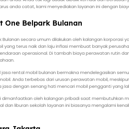
 Harus anda catat, kami menyediakan layanan ini dengan bia
at One Belpark Bulanan
rk Bulanan secara umum dilakukan oleh kalangan korporasi 
il yang terus naik dan laju inflasi membuat banyak perusa
kendaraan operasional. Di tambah biaya perawatan rutin da
ahaan.
jasa rental mobil bulanan bermakna mendelegasikan sem
obil. Anda terbebas dari urusan perawatan mobil, meskipun
jasa dengan senang hati mencari mobil pengganti yang lab
ali dimanfaatkan oleh kalangan pribadi saat membutuhkan m
al dan liburan sekolah layanan ini biasanya mengalami ken
ra Jakarta