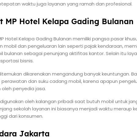
epatan waktu juga layanan yang ramah dan profesional.
at MP Hotel Kelapa Gading Bulanan
MP Hotel Kelapa Gading Bulanan memiliki pangsa pasar khusus
n mobil dan pengeluaran lain seperti pajak kendaraan, me
bulanan sebagai penunjang aktifitas kantor. Selain itu layana
ortasi bisnis.
ditemukan dikarenakan mengandung banyak keuntungan. Bagi
a perawatan dan suku cadang mobil, karena apapun pengel
 oleh penyedia jasa.
 digunakan oleh kalangan pribadi saat butuh mobil untuk ja
 panjang sekolah layanan ini biasanya menjadi waktu meraup
nggi dari konsumen.
dara Jakarta