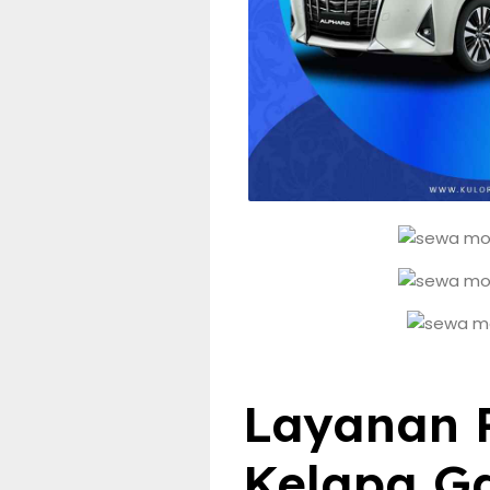
Layanan R
Kelapa G