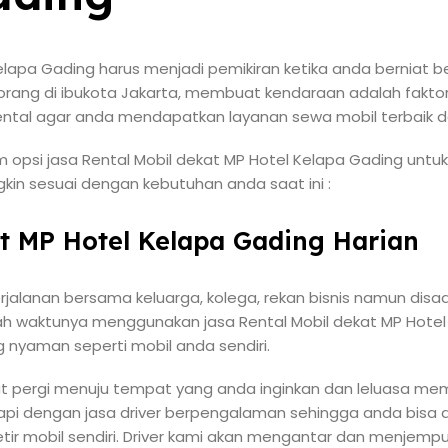
elapa Gading harus menjadi pemikiran ketika anda berniat ber
 orang di ibukota Jakarta, membuat kendaraan adalah faktor k
ental agar anda mendapatkan layanan sewa mobil terbaik d
 opsi jasa Rental Mobil dekat MP Hotel Kelapa Gading untu
gkin sesuai dengan kebutuhan anda saat ini :
at MP Hotel Kelapa Gading Harian
jalanan bersama keluarga, kolega, rekan bisnis namun disa
ah waktunya menggunakan jasa Rental Mobil dekat MP Hotel 
g nyaman seperti mobil anda sendiri.
at pergi menuju tempat yang anda inginkan dan leluasa me
api dengan jasa driver berpengalaman sehingga anda bisa 
tir mobil sendiri. Driver kami akan mengantar dan menjem