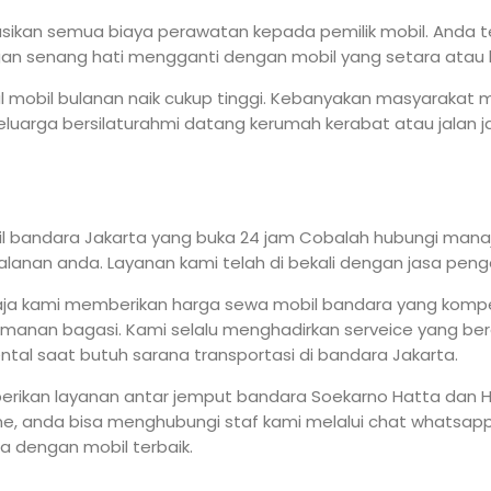
sikan semua biaya perawatan kepada pemilik mobil. Anda t
an senang hati mengganti dengan mobil yang setara atau l
l mobil bulanan naik cukup tinggi. Kebanyakan masyarakat m
uarga bersilaturahmi datang kerumah kerabat atau jalan ja
l bandara Jakarta yang buka 24 jam Cobalah hubungi man
lanan anda. Layanan kami telah di bekali dengan jasa peng
a kami memberikan harga sewa mobil bandara yang kompetit
nan bagasi. Kami selalu menghadirkan serveice yang ber
tal saat butuh sarana transportasi di bandara Jakarta.
erikan layanan antar jemput bandara Soekarno Hatta dan H
hone, anda bisa menghubungi staf kami melalui chat whats
ra dengan mobil terbaik.