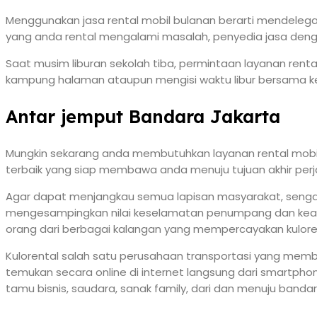
Menggunakan jasa rental mobil bulanan berarti mendelega
yang anda rental mengalami masalah, penyedia jasa deng
Saat musim liburan sekolah tiba, permintaan layanan renta
kampung halaman ataupun mengisi waktu libur bersama kel
Antar jemput Bandara Jakarta
Mungkin sekarang anda membutuhkan layanan rental mobi
terbaik yang siap membawa anda menuju tujuan akhir perja
Agar dapat menjangkau semua lapisan masyarakat, sengaj
mengesampingkan nilai keselamatan penumpang dan keama
orang dari berbagai kalangan yang mempercayakan kuloren
Kulorental salah satu perusahaan transportasi yang memb
temukan secara online di internet langsung dari smartp
tamu bisnis, saudara, sanak family, dari dan menuju banda