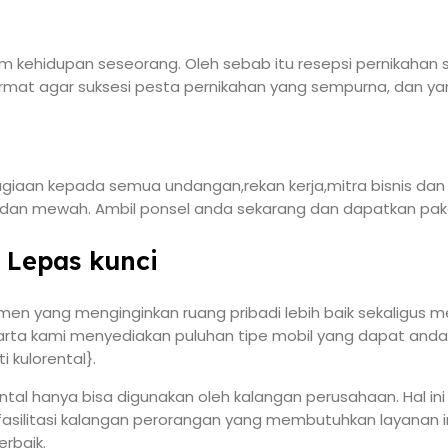
 kehidupan seseorang. Oleh sebab itu resepsi pernikahan 
cermat agar suksesi pesta pernikahan yang sempurna, dan yan
iaan kepada semua undangan,rekan kerja,mitra bisnis dan ke
 dan mewah. Ambil ponsel anda sekarang dan dapatkan pak
 Lepas kunci
en yang menginginkan ruang pribadi lebih baik sekaligus m
karta kami menyediakan puluhan tipe mobil yang dapat anda
i kulorental}.
orental hanya bisa digunakan oleh kalangan perusahaan. Hal i
asilitasi kalangan perorangan yang membutuhkan layanan ini
erbaik.