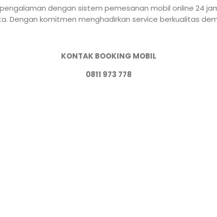
rpengalaman dengan sistem pemesanan mobil online 24 jam. T
arta. Dengan komitmen menghadirkan service berkualitas de
KONTAK BOOKING MOBIL
0811 973 778