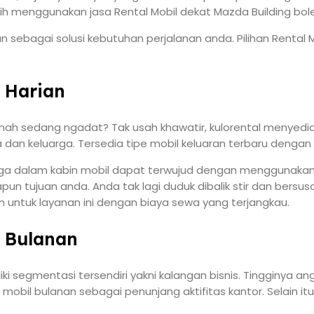
lih menggunakan jasa Rental Mobil dekat Mazda Building bol
n sebagai solusi kebutuhan perjalanan anda. Pilihan Rental 
 Harian
mah sedang ngadat? Tak usah khawatir, kulorental menyediak
dan keluarga. Tersedia tipe mobil keluaran terbaru dengan
 dalam kabin mobil dapat terwujud dengan menggunakan laya
tujuan anda. Anda tak lagi duduk dibalik stir dan bersusa
 untuk layanan ini dengan biaya sewa yang terjangkau.
g Bulanan
ki segmentasi tersendiri yakni kalangan bisnis. Tingginya a
mobil bulanan sebagai penunjang aktifitas kantor. Selain it