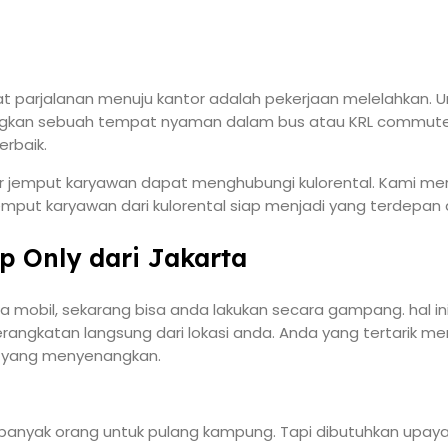
at parjalanan menuju kantor adalah pekerjaan melelahkan.
angkan sebuah tempat nyaman dalam bus atau KRL commuter
erbaik.
ntar jemput karyawan dapat menghubungi kulorental. Kami 
put karyawan dari kulorental siap menjadi yang terdepan d
 Only dari Jakarta
bil, sekarang bisa anda lakukan secara gampang. hal ini 
gkatan langsung dari lokasi anda. Anda yang tertarik men
g yang menyenangkan.
banyak orang untuk pulang kampung. Tapi dibutuhkan upaya